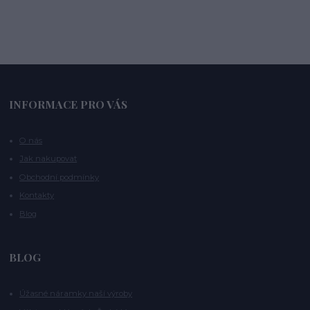
INFORMACE PRO VÁS
O nás
Jak nakupovat
Obchodní podmínky
Kontakty
Blog
BLOG
Úžasné náramky naší výroby