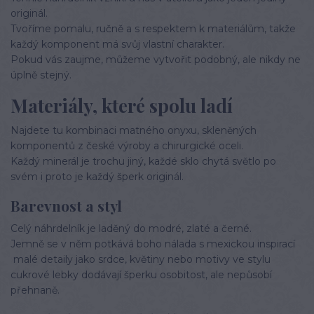
originál.
Tvoříme pomalu, ručně a s respektem k materiálům, takže
každý komponent má svůj vlastní charakter.
Pokud vás zaujme, můžeme vytvořit podobný, ale nikdy ne
úplně stejný.
Materiály, které spolu ladí
Najdete tu kombinaci matného onyxu, skleněných
komponentů z české výroby a chirurgické oceli.
Každý minerál je trochu jiný, každé sklo chytá světlo po
svém i proto je každý šperk originál.
Barevnost a styl
Celý náhrdelník je laděný do modré, zlaté a černé.
Jemně se v něm potkává boho nálada s mexickou inspirací
malé detaily jako srdce, květiny nebo motivy ve stylu
cukrové lebky dodávají šperku osobitost, ale nepůsobí
přehnaně.