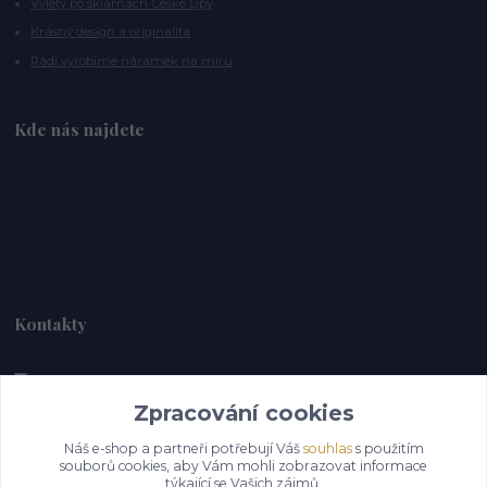
Výlety po sklárnách České Lípy
Krásný design a originalita
Rádi vyrobíme náramek na míru
Kde nás najdete
Kontakty
Zpracování cookies
Alebrije@alebrije.cz
Náš e-shop a partneři potřebují Váš
souhlas
s použitím
souborů cookies, aby Vám mohli zobrazovat informace
týkající se Vašich zájmů.