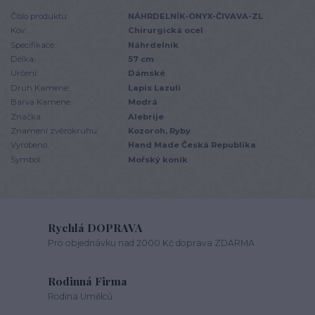
Číslo produktu:
NÁHRDELNÍK-ONYX-ČIVAVA-ZL
Kov:
Chirurgická ocel
Specifikace:
Náhrdelník
Délka:
57 cm
Určení:
Dámské
Druh Kamene:
Lapis Lazuli
Barva Kamene:
Modrá
Značka:
Alebrije
Znamení zvěrokruhu:
Kozoroh, Ryby
Vyrobeno:
Hand Made Česká Republika
Symbol:
Mořský koník
Rychlá DOPRAVA
Pro objednávku nad 2000 Kč doprava ZDARMA
Rodinná Firma
Rodina Umělců