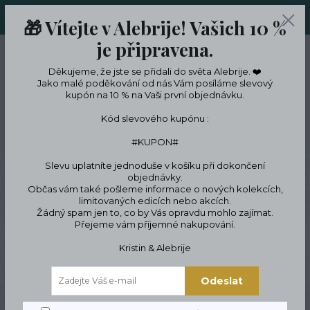
ORIGINÁLNÍ A JEDINEČNÉ ŠPERKY A DESINGOVÉ TRENKY V
🎁 Vítejte v Alebrije! Vašich 10 %
LIMITKÁCH
je připravena.
0
ks
CZK
0 Kč
Děkujeme, že jste se přidali do světa Alebrije. ❤️
Jako malé poděkování od nás Vám posíláme slevový
Menu
kupón na 10 % na Vaši první objednávku.
Kód slevového kupónu :
Hledat
#KUPON#
Slevu uplatníte jednoduše v košíku při dokončení
Úvod
Podle témat a zájmů
Symbolika, víra & osobní význam
Talismany &
objednávky.
šperky pro štěstí
Náhrdelník čivava - onyx
Občas vám také pošleme informace o nových kolekcích,
limitovaných edicích nebo akcích.
Náhrdelník čivava - onyx
Žádný spam jen to, co by Vás opravdu mohlo zajímat.
Přejeme vám příjemné nakupování.
Kristin & Alebrije
Novinka
Odeslat