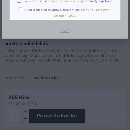
Souhlasím se
zpracováním osobních údajů
pro účely registrace.
Přeji si odebírat novinky e-mailem dle
podmínek zpracování
osobních údajů
.
Zavřít
ametyst náhrdelník
Originální náhrdelník z ametystu. Ruční výroba, jedinečný design a
jemné detaily dělají z tohoto náhrdelníku výjimečný doplněk pro
každého, kdo ocení přírodní krásu a lásku k minerálům.
celý popis
Dostupnost
na dotaz 1 ks
265 Kč
/
ks
219 Kč
bez DPH
Přidat do košíku