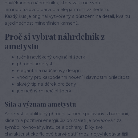
navlékaného náhrdelníku, který zaujme svou
jemnou fialovou barvou a elegantním vzhledem.
Každý kus je originál vytvořený s důrazem na detail, kvalitu
a jedinečnost minerálních kamenů.
Proč si vybrat náhrdelník z
ametystu
ručně navlékaný originální šperk
přírodní ametyst
elegantní a nadčasový design
vhodný pro každodenní nošení i slavnostní příležitosti
skvělý tip na dárek pro ženy
jedinečný minerální šperk
Síla a význam ametystu
Ametyst je oblíbený přírodní kámen spojovaný s harmonií,
klidem a pozitivní energií. Již po staletí je považován za
symbol rovnováhy, intuice a ochrany. Díky své
charakteristické fialové barvě patří mezi nejvyhledávanější