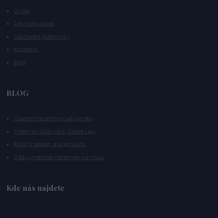
O nás
Jak nakupovat
Obchodní podmínky
Kontakty
Blog
BLOG
Úžasné náramky naší výroby
Výlety po sklárnách České Lípy
Krásný design a originalita
Rádi vyrobíme náramek na míru
Kde nás najdete