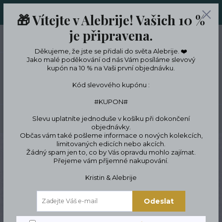
ORIGINÁLNÍ A JEDINEČNÉ ŠPERKY A DESINGOVÉ TRENKY V
🎁 Vítejte v Alebrije! Vašich 10 %
LIMITKÁCH
je připravena.
0
ks
CZK
0 Kč
Děkujeme, že jste se přidali do světa Alebrije. ❤️
Jako malé poděkování od nás Vám posíláme slevový
kupón na 10 % na Vaši první objednávku.
Menu
Kód slevového kupónu :
#KUPON#
Slevu uplatníte jednoduše v košíku při dokončení
Hledat
objednávky.
Občas vám také pošleme informace o nových kolekcích,
limitovaných edicích nebo akcích.
Úvod
ŠPERKY
Náhrdelníky
Náhrdelníky z minerálů
Náhrdelník
Žádný spam jen to, co by Vás opravdu mohlo zajímat.
ametyst
Přejeme vám příjemné nakupování.
Náhrdelník ametyst
Kristin & Alebrije
Odeslat
Novinka