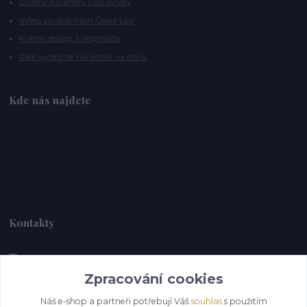
Úžasné náramky naší výroby
Výlety po sklárnách České Lípy
Krásný design a originalita
Rádi vyrobíme náramek na míru
Kde nás najdete
Kontakty
Zpracování cookies
Alebrije@alebrije.cz
Náš e-shop a partneři potřebují Váš
souhlas
s použitím