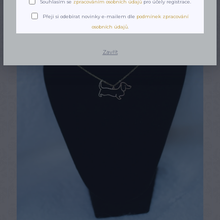
Souhlasím se
zpracováním osobních údajů
pro účely registrace.
Přeji si odebírat novinky e-mailem dle
podmínek zpracování
osobních údajů
.
Zavřít