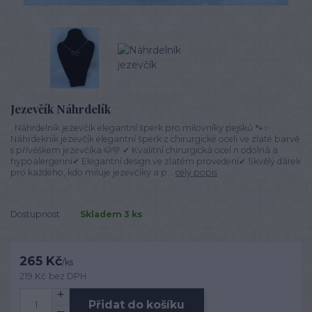
Jezevčík Náhrdelík
Náhrdelník jezevčík elegantní šperk pro milovníky pejsků 🐾✨
Náhrdeknik jezevčík elegantní šperk z chirurgické oceli ve zlaté barvě
s přívěškem jezevčíka 🐶💛 ✔ Kvalitní chirurgická ocel n odolná a
hypoalergenní✔ Elegantní design ve zlatém provedení✔ Skvělý dárek
pro každého, kdo miluje jezevčíky a p...
celý popis
Dostupnost
Skladem 3 ks
265 Kč
/
ks
219 Kč
bez DPH
Přidat do košíku