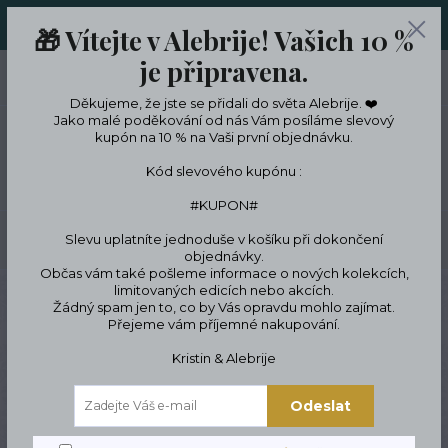
ORIGINÁLNÍ A JEDINEČNÉ ŠPERKY A DESINGOVÉ TRENKY V
🎁 Vítejte v Alebrije! Vašich 10 %
LIMITKÁCH
je připravena.
0
ks
CZK
0 Kč
Děkujeme, že jste se přidali do světa Alebrije. ❤️
Jako malé poděkování od nás Vám posíláme slevový
kupón na 10 % na Vaši první objednávku.
Menu
Kód slevového kupónu :
#KUPON#
Slevu uplatníte jednoduše v košíku při dokončení
Hledat
objednávky.
Občas vám také pošleme informace o nových kolekcích,
limitovaných edicích nebo akcích.
Úvod
Podle témat a zájmů
Zvířata & jejich milovníci
Pro pejskaře &
Žádný spam jen to, co by Vás opravdu mohlo zajímat.
milovníky psů
Náhrdelník jezevčík
Přejeme vám příjemné nakupování.
Náhrdelník jezevčík
Kristin & Alebrije
Odeslat
Novinka