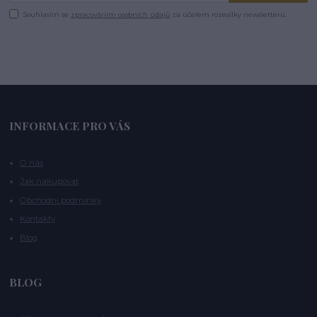
Souhlasím se
zpracováním osobních údajů
za účelem rozesílky newsletteru.
INFORMACE PRO VÁS
O nás
Jak nakupovat
Obchodní podmínky
Kontakty
Blog
BLOG