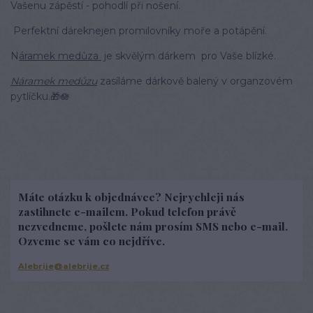
Vašenu zápěstí - pohodlí při nošení.
Perfektní dáreknejen promilovníky moře a potápění.
N
áramek medůza
je skvělým dárkem pro Vaše blízké.
Náramek medůzu
zasíláme dárkově balený v organzovém
pytlíčku.🎁🪷
Máte otázku k objednávce? Nejrychleji nás
zastihnete e-mailem. Pokud telefon právě
nezvedneme, pošlete nám prosím SMS nebo e-mail.
Ozveme se vám co nejdříve.
Alebrije@alebrije.cz