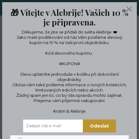
ORIGINÁLNÍ A JEDINEČNÉ ŠPERKY A DESINGOVÉ TRENKY V
🎁 Vítejte v Alebrije! Vašich 10 %
LIMITKÁCH
je připravena.
0
ks
CZK
0 Kč
Děkujeme, že jste se přidali do světa Alebrije. ❤️
Jako malé poděkování od nás Vám posíláme slevový
kupón na 10 % na Vaši první objednávku.
Menu
Kód slevového kupónu :
#KUPON#
Slevu uplatníte jednoduše v košíku při dokončení
Hledat
objednávky.
Občas vám také pošleme informace o nových kolekcích,
limitovaných edicích nebo akcích.
Úvod
ŠPERKY
Náramky
Symbolické náramky
Boho & hippie
Žádný spam jen to, co by Vás opravdu mohlo zajímat.
Medůza Náramek
Přejeme vám příjemné nakupování.
Medůza Náramek
Kristin & Alebrije
Odeslat
Novinka