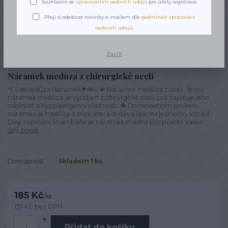
Souhlasím se
zpracováním osobních údajů
pro účely registrace.
Přeji si odebírat novinky e-mailem dle
podmínek zpracování
osobních údajů
.
Zavřít
Náramek medůza z chirurgické oceli
🫧📿🪼Medůza Náramek🌟🪼📿🪸 Náramek medůza z oceli Tento
náramek medůza je vyroben z chirurgické oceli, což zajišťuje jeho
odolnost a hypoalergenní vlastnosti. 🐙 Dominantním prvkem
náramku je medůza z oceli, která dodává šperku jedinečný vzhled.
Díky zapínání Shamballa se náramek snadno přizpůsobí Vašen...
celý popis
Dostupnost
Skladem 1 ks
185 Kč
/
ks
153 Kč
bez DPH
Přidat do košíku