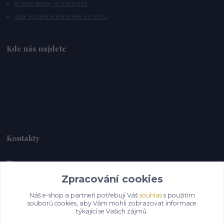
Krásný design a originalita
Rádi vyrobíme náramek na míru
Kde nás najdete
Kontakty
Zpracování cookies
Alebrije@alebrije.cz
Náš e-shop a partneři potřebují Váš
souhlas
s použitím
souborů cookies, aby Vám mohli zobrazovat informace
týkající se Vašich zájmů.