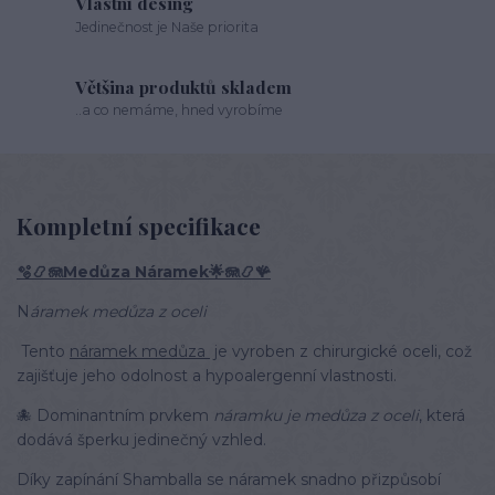
Vlastní desing
Jedinečnost je Naše priorita
Většina produktů skladem
..a co nemáme, hned vyrobíme
Kompletní specifikace
🫧📿🪼Medůza Náramek🌟🪼📿🪸
N
áramek medůza z oceli
Tento
náramek medůza
je vyroben z chirurgické oceli, což
zajišťuje jeho odolnost a hypoalergenní vlastnosti.
🐙 Dominantním prvkem
náramku je medůza z oceli
, která
dodává šperku jedinečný vzhled.
Díky zapínání Shamballa se náramek snadno přizpůsobí