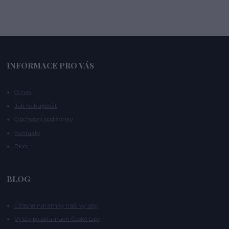
INFORMACE PRO VÁS
O nás
Jak nakupovat
Obchodní podmínky
Kontakty
Blog
BLOG
Úžasné náramky naší výroby
Výlety po sklárnách České Lípy