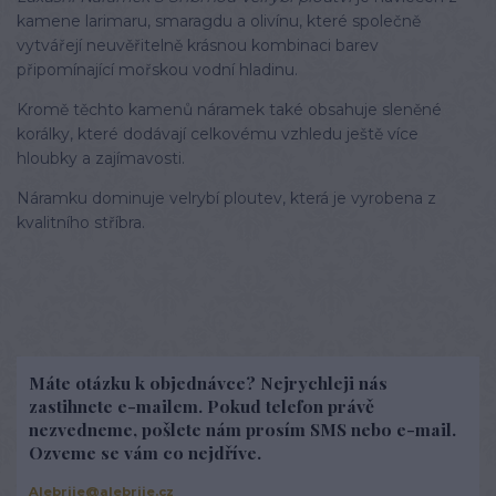
kamene larimaru, smaragdu a olivínu, které společně
vytvářejí neuvěřitelně krásnou kombinaci barev
připomínající mořskou vodní hladinu.
Kromě těchto kamenů náramek také obsahuje sleněné
korálky, které dodávají celkovému vzhledu ještě více
hloubky a zajímavosti.
Náramku dominuje velrybí ploutev, která je vyrobena z
kvalitního stříbra.
Máte otázku k objednávce? Nejrychleji nás
zastihnete e-mailem. Pokud telefon právě
nezvedneme, pošlete nám prosím SMS nebo e-mail.
Ozveme se vám co nejdříve.
Alebrije@alebrije.cz