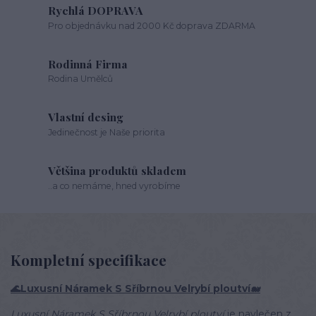
Rychlá DOPRAVA
Pro objednávku nad 2000 Kč doprava ZDARMA
Rodinná Firma
Rodina Umělců
Vlastní desing
Jedinečnost je Naše priorita
Většina produktů skladem
..a co nemáme, hned vyrobíme
Kompletní specifikace
🌊Luxusní Náramek S Sříbrnou Velrybí ploutví🐋
Luxusní Náramek S Sříbrnou Velrybí ploutví
je navlečen z