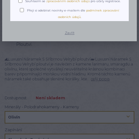
Souhlasím se
zpracováním osobních údajů
pro účely registrace.
Přeji si odebírat novinky e-mailem dle
podmínek zpracování
osobních údajů
.
Zavřít
🌊Luxusní Náramek S Sříbrnou Velrybí ploutví🐋 Luxusní Náramek S
Sříbrnou Velrybí ploutví je navlečen z kamene larimaru, smaragdu a
olivínu, které společně vytvářejí neuvěřitelně krásnou kombinaci
barev připomínající mořskou vodní hladinu. Kromě těchto kamenů
náramek také obsahuje sleněné korálky, kte...
celý popis
Dostupnost
Není skladem
Minerály - Polodrahokameny - Kameny
Zapínání