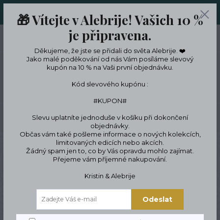
ORIGINÁLNÍ A JEDINEČNÉ ŠPERKY A DESINGOVÉ TRENKY V
🎁 Vítejte v Alebrije! Vašich 10 %
LIMITKÁCH
je připravena.
0
ks
CZK
0 Kč
Děkujeme, že jste se přidali do světa Alebrije. ❤️
Jako malé poděkování od nás Vám posíláme slevový
kupón na 10 % na Vaši první objednávku.
Menu
Kód slevového kupónu :
#KUPON#
Slevu uplatníte jednoduše v košíku při dokončení
Hledat
objednávky.
Občas vám také pošleme informace o nových kolekcích,
limitovaných edicích nebo akcích.
Úvod
ŠPERKY
Náramky
Elegantní kovové náramky
Luxusní Náramek
Žádný spam jen to, co by Vás opravdu mohlo zajímat.
S Sříbrnou Velrybí Ploutví.
Přejeme vám příjemné nakupování.
Luxusní Náramek S
Kristin & Alebrije
Sříbrnou Velrybí Ploutví.
Odeslat