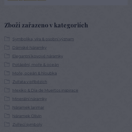
Zboží zařazeno v kategoriích
Symbolika, víra & osobní význam
Dámské Náramky
Elegantní kovové náramky
Potápění, moře & oceán
Moře, oceán & hloubka
Zvířata v příbězích
Mexiko & Día de Muertos inspirace
Minerální náramky
Náramek larimar
Náramek Olivín
Zvířecí symboly