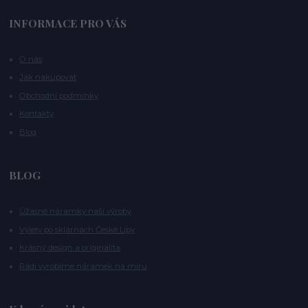
INFORMACE PRO VÁS
O nás
Jak nakupovat
Obchodní podmínky
Kontakty
Blog
BLOG
Úžasné náramky naší výroby
Výlety po sklárnách České Lípy
Krásný design a originalita
Rádi vyrobíme náramek na míru