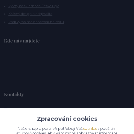
Výlety po sklárnách České Lípy
Krásný design a originalita
Rádi vyrobíme náramek na míru
Kde nás najdete
Kontakty
Zpracování cookies
Alebrije@alebrije.cz
Náš e-shop a partneři potřebují Váš
souhlas
s použitím
souborů cookies, aby Vám mohli zobrazovat informace