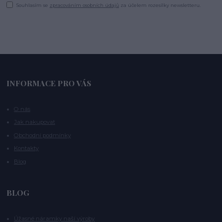
Souhlasím se
zpracováním osobních údajů
za účelem rozesílky newsletteru.
INFORMACE PRO VÁS
O nás
Jak nakupovat
Obchodní podmínky
Kontakty
Blog
BLOG
Úžasné náramky naší výroby