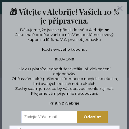
ORIGINÁLNÍ A JEDINEČNÉ ŠPERKY A DESINGOVÉ TRENKY V
🎁 Vítejte v Alebrije! Vašich 10 %
LIMITKÁCH
je připravena.
0
ks
CZK
0 Kč
Děkujeme, že jste se přidali do světa Alebrije. ❤️
Jako malé poděkování od nás Vám posíláme slevový
kupón na 10 % na Vaši první objednávku.
Menu
Kód slevového kupónu :
#KUPON#
Slevu uplatníte jednoduše v košíku při dokončení
Hledat
objednávky.
Občas vám také pošleme informace o nových kolekcích,
limitovaných edicích nebo akcích.
Úvod
ŠPERKY
Náramky
Párové Náramky
Luxusní Náramek Panter
Žádný spam jen to, co by Vás opravdu mohlo zajímat.
Přejeme vám příjemné nakupování.
Luxusní Náramek Panter
Kristin & Alebrije
Odeslat