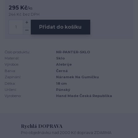
295 Kč
/
ks
244 Kč
bez DPH
Přidat do košíku
Číslo produktu:
NR-PANTER-SKLO
Materiál:
Sklo
Výrobce:
Alebrije
Barva:
Černá
Zapínání:
Náramek Na Gumičku
Délka:
18 cm
Určení:
Pánský
Vyrobeno:
Hand Made Česká Republika
Rychlá DOPRAVA
Pro objednávku nad 2000 Kč doprava ZDARMA