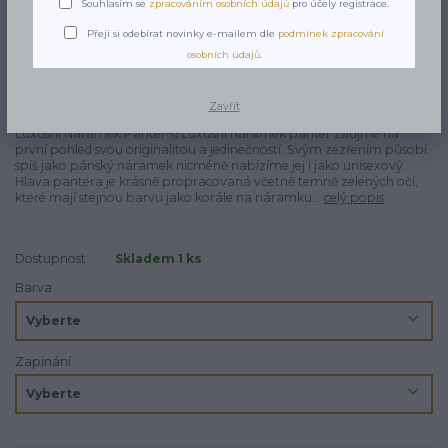
Souhlasím se
zpracováním osobních údajů
pro účely registrace.
Přeji si odebírat novinky e-mailem dle
podmínek zpracování
osobních údajů
.
Zavřít
Luxusní Náramek Panter🐆 Luxusní náramek panter zaujme na
první pohled svou originalitou a jedinečností. Svým zezřením působí
spíš jako pánský náramek nicméně nabízíme jej i jako unisexový.
Hlava pantera je krásně propracovaná včetně temně zelených očí,
které mají stejnou barvu jako korále na náramku...
celý popis
Dostupnost
Skladem 1 ks
Barva
Zapínání