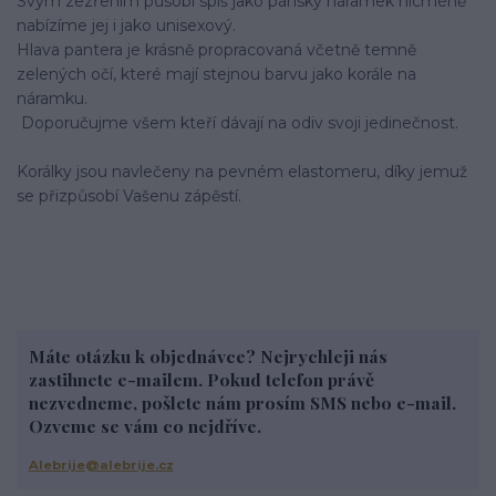
Svým zezřením působí spíš jako pánský náramek nicméně
nabízíme jej i jako unisexový.
Hlava pantera je krásně propracovaná včetně temně
zelených očí, které mají stejnou barvu jako korále na
náramku.
Doporučujme všem kteří dávají na odiv svoji jedinečnost.
Korálky jsou navlečeny na pevném elastomeru, díky jemuž
se přizpůsobí Vašenu zápěstí.
Máte otázku k objednávce? Nejrychleji nás
zastihnete e-mailem. Pokud telefon právě
nezvedneme, pošlete nám prosím SMS nebo e-mail.
Ozveme se vám co nejdříve.
Alebrije@alebrije.cz