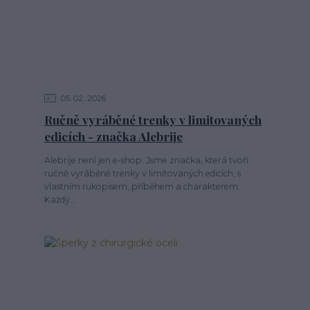
05
02
2026
Ručně vyráběné trenky v limitovaných
edicích - značka Alebrije
Alebrije není jen e-shop. Jsme značka, která tvoří
ručně vyráběné trenky v limitovaných edicích, s
vlastním rukopisem, příběhem a charakterem.
Každý...