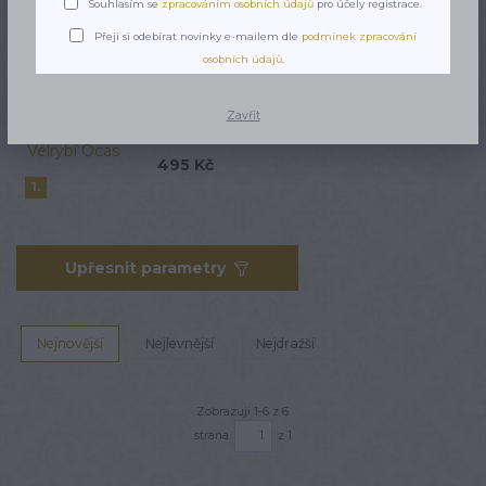
Souhlasím se
zpracováním osobních údajů
pro účely registrace.
Nejprodávanější
Přeji si odebírat novinky e-mailem dle
podmínek zpracování
osobních údajů
.
Náramek Larimar Velrybí Ocas
TOP produkt
Zavřít
Novinka
Skladem 2 ks
495 Kč
1.
Upřesnit parametry
Nejnovější
Nejlevnější
Nejdražší
Zobrazuji 1-6 z 6
strana
z 1