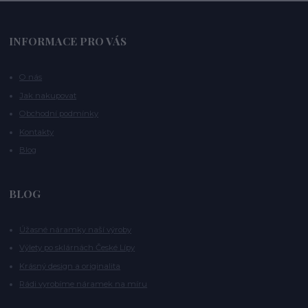
INFORMACE PRO VÁS
O nás
Jak nakupovat
Obchodní podmínky
Kontakty
Blog
BLOG
Úžasné náramky naší výroby
Výlety po sklárnách České Lípy
Krásný design a originalita
Rádi vyrobíme náramek na míru