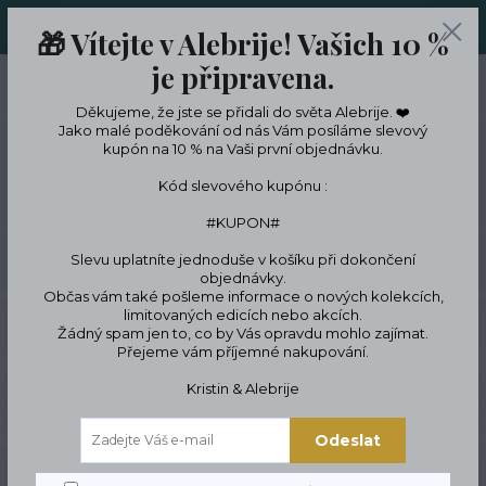
ORIGINÁLNÍ A JEDINEČNÉ ŠPERKY A DESINGOVÉ TRENKY V
🎁 Vítejte v Alebrije! Vašich 10 %
LIMITKÁCH
je připravena.
0
ks
CZK
0 Kč
Děkujeme, že jste se přidali do světa Alebrije. ❤️
Jako malé poděkování od nás Vám posíláme slevový
kupón na 10 % na Vaši první objednávku.
Menu
Kód slevového kupónu :
#KUPON#
Slevu uplatníte jednoduše v košíku při dokončení
Hledat
objednávky.
Občas vám také pošleme informace o nových kolekcích,
limitovaných edicích nebo akcích.
Úvod
ŠPERKY
Náramky
Náramky podle znamení zvěrokruhu
Lev 23.7.
Žádný spam jen to, co by Vás opravdu mohlo zajímat.
- 22.8.
Přejeme vám příjemné nakupování.
Lev 23.7. - 22.8.
Kristin & Alebrije
Odeslat