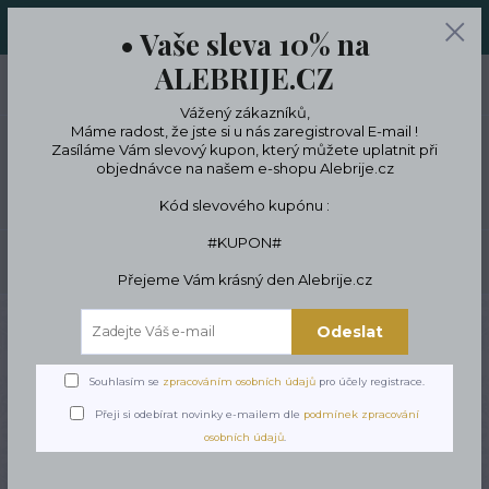
ORIGINÁLNÍ A JEDINEČNÉ ŠPERKY A DESINGOVÉ TRENKY V
• Vaše sleva 10% na
LIMITKÁCH
ALEBRIJE.CZ
0
ks
CZK
0 Kč
Vážený zákazníků,
Máme radost, že jste si u nás zaregistroval E-mail !
Zasíláme Vám slevový kupon, který můžete uplatnit při
objednávce na našem e-shopu Alebrije.cz
Menu
Kód slevového kupónu :
#KUPON#
Hledat
Přejeme Vám krásný den Alebrije.cz
Úvod
Tipy na dárky
Dárky pro muže
Konopné Ponožky
Odeslat
Konopné Ponožky
Souhlasím se
zpracováním osobních údajů
pro účely registrace.
Přeji si odebírat novinky e-mailem dle
podmínek zpracování
osobních údajů
.