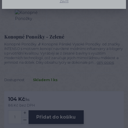
Zavřít
Konopné Ponožky - Zelené
Konopné Ponožky 🧦 Konopné Pánské Vysoké Ponožky od značky
INTENSO s motivem konopí navržené módními influencery a blogery
s prvotřídní kvalitou. Vyrábějí se z česané bavlny s využitím
moderních technologií, což zaručuje jejich mimořádnou měkkost a
jemnost na dotek. Díky obsahu lycry se dokonale při...
celý popis
Dostupnost
Skladem 1 ks
104 Kč
/
ks
86 Kč
bez DPH
Přidat do košíku