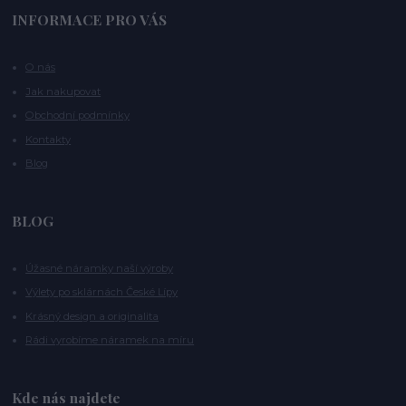
INFORMACE PRO VÁS
O nás
Jak nakupovat
Obchodní podmínky
Kontakty
Blog
BLOG
Úžasné náramky naší výroby
Výlety po sklárnách České Lípy
Krásný design a originalita
Rádi vyrobíme náramek na míru
Kde nás najdete