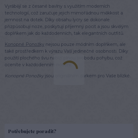
Vyrábějí se z česané bavlny s využitím moderních
technologií, což zaručuje jejich mimořádnou měkkost a
jemnost na dotek. Díky obsahu lycry se dokonale
přizpůsobují noze, poskytují příjemný pocit a jsou skvělým
doplňkem jak do každodenních, tak elegantních outfitů.
Konopné Ponožky
nejsou pouze módním doplňkem, ale
také prostředkem k výrazu Vaší jedinečné osobnosti. Díky
použití plochého švu nabízí plnou svobodu pohybu, což
oceníte v každodenním nošení.
Konopné Ponožky
jsou originálním dárkem pro Vaše blízké.
Potřebujete poradit?