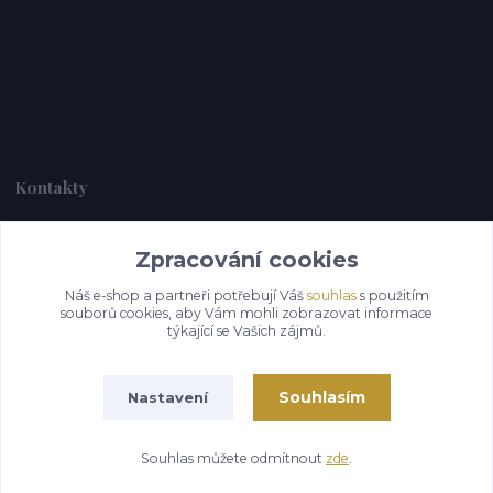
Kontakty
Zpracování cookies
Alebrije@alebrije.cz
Náš e-shop a partneři potřebují Váš
souhlas
s použitím
souborů cookies, aby Vám mohli zobrazovat informace
týkající se Vašich zájmů.
Souhlasím
Nastavení
Souhlas můžete odmítnout
zde
.
Vytvořeno na
Eshop-rychle.cz