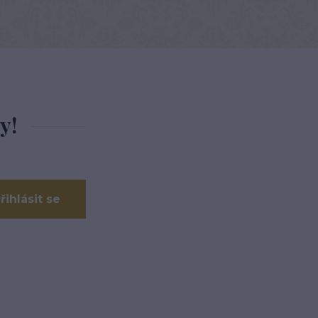
y!
řihlásit se