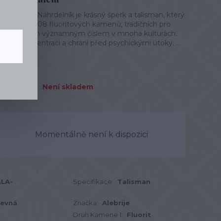
Japa Mala Náhrdelník je krásný šperk a talisman, který
 Obsahuje 108 fluoritových kamenů, tradičních pro
telná 9, dalším významným číslem v mnoha kulturách.
tuici, koncentraci a chrání před psychickými útoky. ...
Není skladem
Momentálně není k dispozici
LA-
Specifikace:
Talisman
revná
Značka:
Alebrije
Druh Kamene 1:
Fluorit