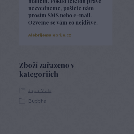
mailem. Pokud telefon právě
nezvedneme, pošlete nám
prosím SMS nebo e-mail.
Ozveme se vám co nejdříve.
Alebrije@alebrije.cz
Zboží zařazeno v
kategoriích
Japa Mala
Buddha