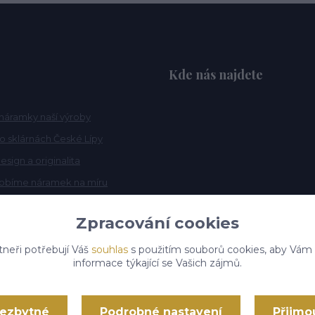
Kde nás najdete
náramky naší výroby
po sklárnách České Lípy
esign a originalita
robíme náramek na míru
Zpracování cookies
tneři potřebují Váš
souhlas
s použitím souborů cookies, aby Vám
informace týkající se Vašich zájmů.
nezbytné
Podrobné nastavení
Přijmo