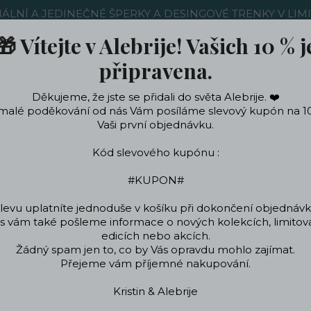
NÁLNÍ A JEDINEČNÉ ŠPERKY A DESINGOVÉ TRENKY V LIM
🎁 Vítejte v Alebrije! Vašich 10 % j
Nákup u nás
Kontakty
Ochrana soukromí
Blog
připravena.
Děkujeme, že jste se přidali do světa Alebrije. ❤️
Hledat
malé poděkování od nás Vám posíláme slevový kupón na 1
Vaši první objednávku.
Kód slevového kupónu :
ečení a doplňky
Podle témat a zájmů
Designo
#KUPON#
levu uplatníte jednoduše v košíku při dokončení objednávk
 vám také pošleme informace o nových kolekcích, limito
Úvod
ŠPERKY
Japa Mala
Japa Mala Náhrdelník
edicích nebo akcích.
Žádný spam jen to, co by Vás opravdu mohlo zajímat.
Japa Mala Náhrdelník
Přejeme vám příjemné nakupování.
Kristin & Alebrije
Japa Mala Náhrdeln