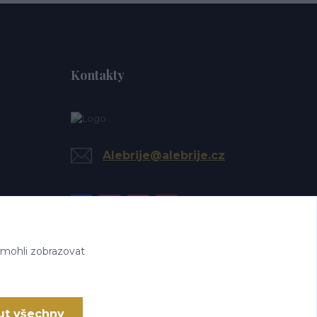
Kontakty
Alebrije@alebrije.cz
 mohli zobrazovat
ut všechny