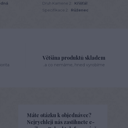
edná
Druh Kamene 2:
Křišťál
Specifikace 2:
Růženec
Většina produktů skladem
orita
..a co nemáme, hned vyrobíme
Máte otázku k objednávce?
Nejrychleji nás zastihnete e-