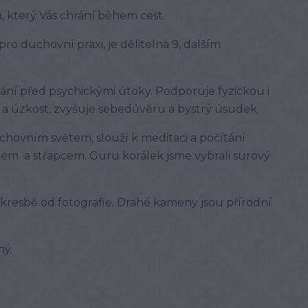
n, který Vás chrání během cest.
ro duchovní praxi, je dělitelná 9, dalším
rání před psychickými útoky. Podporuje fyzickou i
s a úzkost, zvyšuje sebedůvěru a bystrý úsudek.
chovním světem, slouží k meditaci a počítání
lkem a střapcem. Guru korálek jsme vybrali surový
 a kresbě od fotografie. Drahé kameny jsou přírodní
ný.