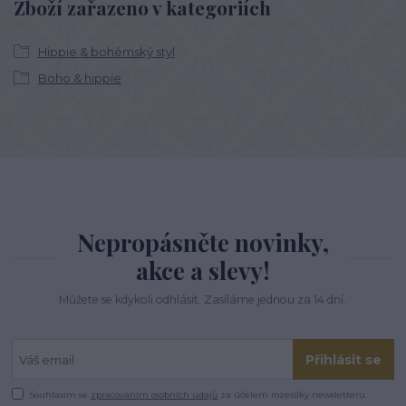
Zboží zařazeno v kategoriích
Hippie & bohémský styl
Boho & hippie
Nepropásněte novinky,
akce a slevy!
Můžete se kdykoli odhlásit. Zasíláme jednou za 14 dní.
Přihlásit se
Souhlasím se
zpracováním osobních údajů
za účelem rozesílky newsletteru.