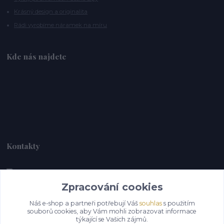
Krásný design a originalita
Rádi vyrobíme náramek na míru
Kde nás najdete
Kontakty
Zpracování cookies
Alebrije@alebrije.cz
Náš e-shop a partneři potřebují Váš
souhlas
s použitím
souborů cookies, aby Vám mohli zobrazovat informace
týkající se Vašich zájmů.