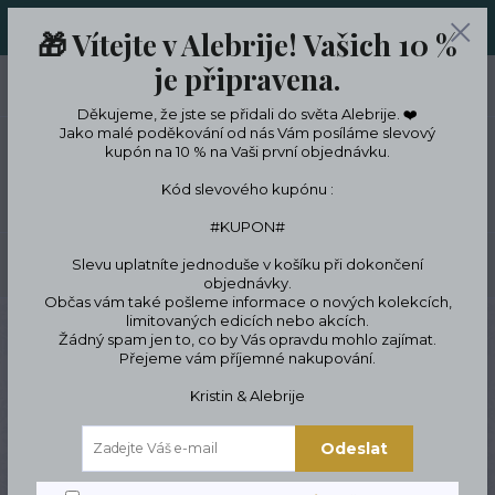
ORIGINÁLNÍ A JEDINEČNÉ ŠPERKY A DESINGOVÉ TRENKY V
🎁 Vítejte v Alebrije! Vašich 10 %
LIMITKÁCH
je připravena.
0
ks
CZK
0 Kč
Děkujeme, že jste se přidali do světa Alebrije. ❤️
Jako malé poděkování od nás Vám posíláme slevový
kupón na 10 % na Vaši první objednávku.
Menu
Kód slevového kupónu :
#KUPON#
Slevu uplatníte jednoduše v košíku při dokončení
Hledat
objednávky.
Občas vám také pošleme informace o nových kolekcích,
limitovaných edicích nebo akcích.
Úvod
ŠPERKY
Náramky
Symbolické náramky
Boho & hippie
Hippie
Žádný spam jen to, co by Vás opravdu mohlo zajímat.
náramek modrý
Přejeme vám příjemné nakupování.
Hippie náramek modrý
Kristin & Alebrije
Odeslat
Novinka