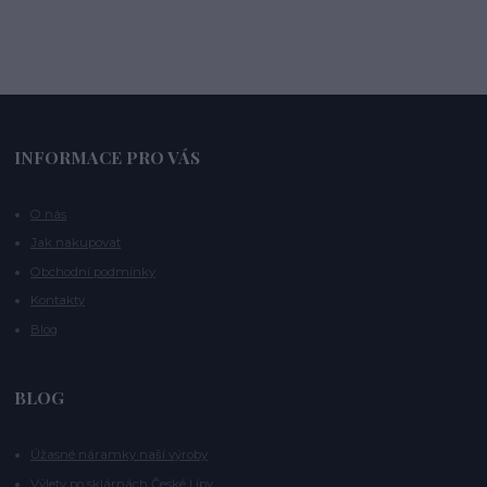
INFORMACE PRO VÁS
O nás
Jak nakupovat
Obchodní podmínky
Kontakty
Blog
BLOG
Úžasné náramky naší výroby
Výlety po sklárnách České Lípy