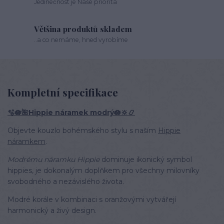
Jedinečnost je Naše priorita
Většina produktů skladem
..a co nemáme, hned vyrobíme
Kompletní specifikace
🫧🪷🌺Hippie náramek modrý🪷🔆📿
Objevte kouzlo bohémského stylu s naším
Hippie
náramkem
.
Modrému náramku Hippie
dominuje ikonický symbol
hippies, je dokonalým doplňkem pro všechny milovníky
svobodného a nezávislého života.
Modré korále v kombinaci s oranžovými vytvářejí
harmonický a živý design.