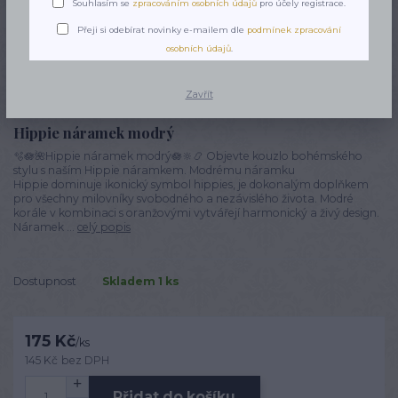
Souhlasím se
zpracováním osobních údajů
pro účely registrace.
Přeji si odebírat novinky e-mailem dle
podmínek zpracování
osobních údajů
.
Zavřít
Hippie náramek modrý
🫧🪷🌺Hippie náramek modrý🪷🔆📿 Objevte kouzlo bohémského
stylu s naším Hippie náramkem. Modrému náramku
Hippie dominuje ikonický symbol hippies, je dokonalým doplňkem
pro všechny milovníky svobodného a nezávislého života. Modré
korále v kombinaci s oranžovými vytvářejí harmonický a živý design.
Náramek ...
celý popis
Dostupnost
Skladem 1 ks
175 Kč
/
ks
145 Kč
bez DPH
Přidat do košíku