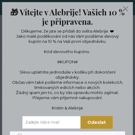
ORIGINÁLNÍ A JEDINEČNÉ ŠPERKY A DESINGOVÉ TRENKY V
🎁 Vítejte v Alebrije! Vašich 10 %
LIMITKÁCH
je připravena.
0
ks
CZK
0 Kč
Děkujeme, že jste se přidali do světa Alebrije. ❤️
Jako malé poděkování od nás Vám posíláme slevový
Menu
kupón na 10 % na Vaši první objednávku.
Kód slevového kupónu :
Hledat
#KUPON#
Slevu uplatníte jednoduše v košíku při dokončení
Úvod
Podle témat a zájmů
Zájmy a koníčky
Hippie & bohémský styl
objednávky.
Hippie Náhrdelník
Občas vám také pošleme informace o nových kolekcích,
limitovaných edicích nebo akcích.
Hippie Náhrdelník
Žádný spam jen to, co by Vás opravdu mohlo zajímat.
Přejeme vám příjemné nakupování.
Kristin & Alebrije
Odeslat