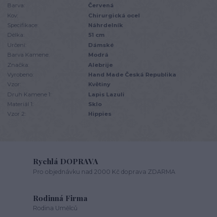
Barva:
Červená
Kov:
Chirurgická ocel
Specifikace:
Náhrdelník
Délka:
51 cm
Určení:
Dámské
Barva Kamene:
Modrá
Značka:
Alebrije
Vyrobeno:
Hand Made Česká Republika
Vzor:
Květiny
Druh Kamene 1:
Lapis Lazuli
Materiál 1:
Sklo
Vzor 2:
Hippies
Rychlá DOPRAVA
Pro objednávku nad 2000 Kč doprava ZDARMA
Rodinná Firma
Rodina Umělců