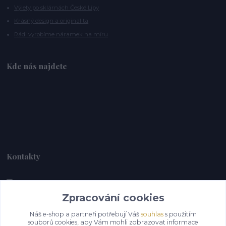
Výlety po sklárnách České Lípy
Krásný design a originalita
Rádi vyrobíme náramek na míru
Kde nás najdete
Kontakty
Zpracování cookies
Alebrije@alebrije.cz
Náš e-shop a partneři potřebují Váš
souhlas
s použitím
souborů cookies, aby Vám mohli zobrazovat informace