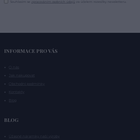
Souhlasím se
zpracováním osobních údajů
za účelem rozesílky newsletteru.
INFORMACE PRO VÁS
O nás
Jak nakupovat
Obchodní podmínky
Kontakty
Blog
BLOG
Úžasné náramky naší výroby