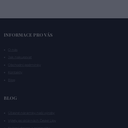
INFORMACE PRO VÁS
O nás
Jak nakupovat
Obchodní podmínky
Kontakty
Blog
BLOG
Úžasné náramky naší výroby
Výlety po sklárnách České Lípy