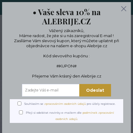
ORIGINÁLNÍ A JEDINEČNÉ ŠPERKY A DESINGOVÉ TRENKY V
• Vaše sleva 10% na
LIMITKÁCH
ALEBRIJE.CZ
0
ks
CZK
0 Kč
Vážený zákazníků,
Máme radost, že jste si u nás zaregistroval E-mail !
Zasíláme Vám slevový kupon, který můžete uplatnit při
objednávce na našem e-shopu Alebrije.cz
Menu
Kód slevového kupónu :
#KUPON#
Hledat
Přejeme Vám krásný den Alebrije.cz
Úvod
ŠPERKY
Náramky
Dětské Náramky
Dětský náramek s králičky
Odeslat
Dětský náramek s králičky
Souhlasím se
zpracováním osobních údajů
pro účely registrace.
Přeji si odebírat novinky e-mailem dle
podmínek zpracování
osobních údajů
.