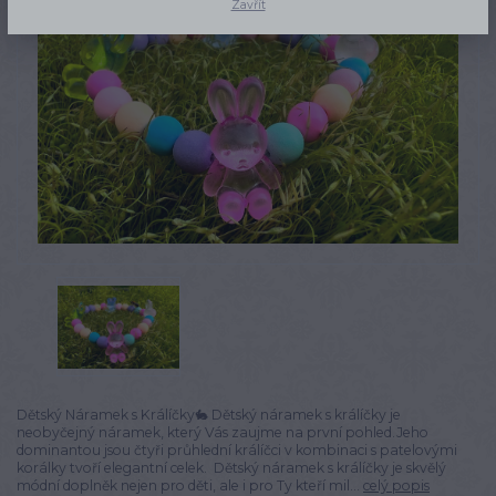
Zavřít
Dětský Náramek s Králíčky🐇 Dětský náramek s králíčky je
neobyčejný náramek, který Vás zaujme na první pohled.Jeho
dominantou jsou čtyři průhlední králíčci v kombinaci s patelovými
korálky tvoří elegantní celek. Dětský náramek s králíčky je skvělý
módní doplněk nejen pro děti, ale i pro Ty kteří mil...
celý popis