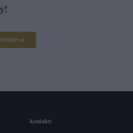
y!
řihlásit se
Kontakty