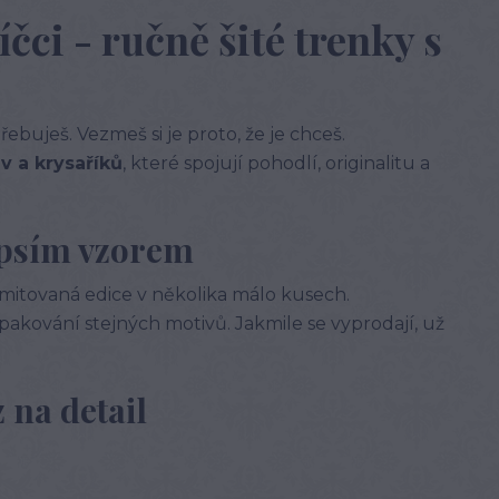
čci - ručně šité trenky s
řebuješ. Vezmeš si je proto, že je chceš.
v a krysaříků
, které spojují pohodlí, originalitu a
 psím vzorem
limitovaná edice v několika málo kusech.
opakování stejných motivů. Jakmile se vyprodají, už
 na detail