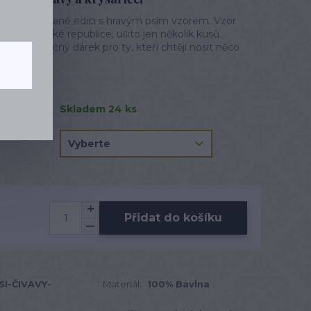
ky v limitované edici s hravým psím vzorem. Vzor
obeno v České republice, ušito jen několik kusů.
 i výjimečný dárek pro ty, kteří chtějí nosit něco
lý popis
Skladem 24 ks
Přidat do košíku
I-ČIVAVY-
Materiál:
100% Bavlna