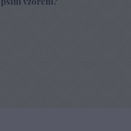
 s psím vzorem?