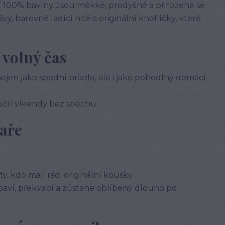
í 100% bavlny. Jsou měkké, prodyšné a přirozeně se
, barevně ladící nitě a originální knoflíčky, které
 volný čas
nejen jako spodní prádlo, ale i jako pohodlný domácí
uči i víkendy bez spěchu.
kaře
y, kdo mají rádi originální kousky.
baví, překvapí a zůstane oblíbený dlouho po