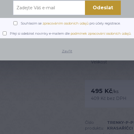
Odeslat
Ručně šité pánské tren
čivavy a krysaříčci. Vyr
Pohodlné trenky na doma
Souhlasím se
zpracováním osobních údajů
pro účely registrace.
opravdu originálního.
ce
Přeji si odebírat novinky e-mailem dle
podmínek zpracování osobních údajů
.
Dostupnost
Zavřít
Velikost
495 Kč
/
ks
409 Kč
bez DPH
Číslo
TRENKY-P-PS
produktu:
KRASAŘÍČCI