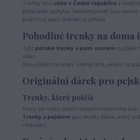
Trenky jsou
ušité v České republice
z kvalitn
přizpůsobí pohybu. Samozřejmostí jsou pevné švy
podtrhují jejich jedinečný vzhled.
Pohodlné trenky na doma i
Tyto
pánské trenky s psím vzorem
využiješ 
oděv.
Jsou ideální na spaní, klidná rána, večery na ga
Originální dárek pro pejs
Trenky, které potěší
Hravý psí motiv potěší každého milovníka psů i t
Trenky s pejskem
jsou skvělý dárek, který po
rozbalení.