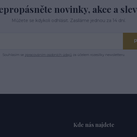
epropásněte novinky, akce a slev
Můžete se kdykoli odhlásit. Zasíláme jednou za 14 dní.
P
Souhlasím se
zpracováním osobních údajů
za účelem rozesílky newsletteru.
Kde nás najdete