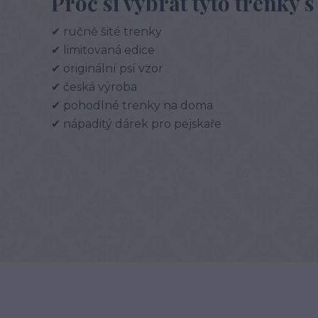
Proč si vybrat tyto trenky
✔ ručně šité trenky
✔ limitovaná edice
✔ originální psí vzor
✔ česká výroba
✔ pohodlné trenky na doma
✔ nápaditý dárek pro pejskaře