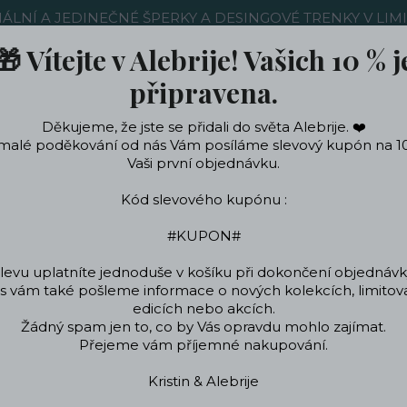
NÁLNÍ A JEDINEČNÉ ŠPERKY A DESINGOVÉ TRENKY V LIM
🎁 Vítejte v Alebrije! Vašich 10 % j
Nákup u nás
Kontakty
Ochrana soukromí
Blog
připravena.
Děkujeme, že jste se přidali do světa Alebrije. ❤️
Hledat
malé poděkování od nás Vám posíláme slevový kupón na 1
Vaši první objednávku.
Kód slevového kupónu :
ečení a doplňky
Podle témat a zájmů
Designo
#KUPON#
levu uplatníte jednoduše v košíku při dokončení objednávk
 vám také pošleme informace o nových kolekcích, limito
Trenky
Pánské trenky
Ručně šité trenky s psím vzorem - limitovaná
edicích nebo akcích.
Žádný spam jen to, co by Vás opravdu mohlo zajímat.
trenky s psím vzorem - limi
Přejeme vám příjemné nakupování.
Kristin & Alebrije
Originální pánské t