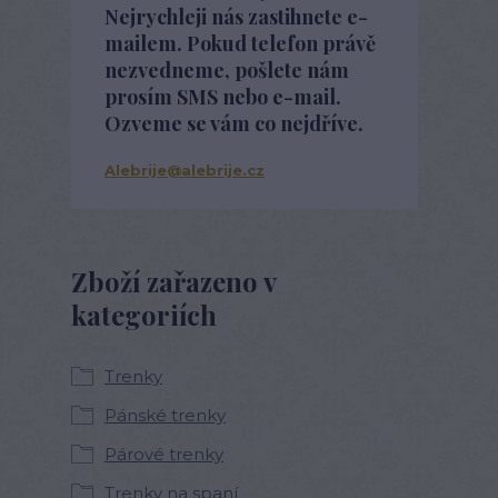
Nejrychleji nás zastihnete e-
mailem. Pokud telefon právě
nezvedneme, pošlete nám
prosím SMS nebo e-mail.
Ozveme se vám co nejdříve.
Alebrije@alebrije.cz
Zboží zařazeno v
kategoriích
Trenky
Pánské trenky
Párové trenky
Trenky na spaní