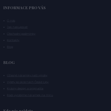
INFORMACE PRO VÁS
O nás
Jak nakupovat
Obchodní podmínky
Kontakty
Blog
BLOG
Úžasné náramky naší výroby
Výlety po sklárnách České Lípy
Krásný design a originalita
Rádi vyrobíme náramek na míru
Kde nás najdete