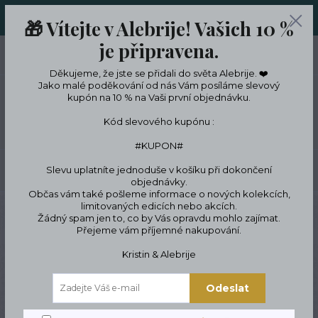
ORIGINÁLNÍ A JEDINEČNÉ ŠPERKY A DESINGOVÉ TRENKY V
🎁 Vítejte v Alebrije! Vašich 10 %
LIMITKÁCH
je připravena.
0
ks
CZK
0 Kč
Děkujeme, že jste se přidali do světa Alebrije. ❤️
Jako malé poděkování od nás Vám posíláme slevový
kupón na 10 % na Vaši první objednávku.
Menu
Kód slevového kupónu :
#KUPON#
Slevu uplatníte jednoduše v košíku při dokončení
Hledat
objednávky.
Občas vám také pošleme informace o nových kolekcích,
limitovaných edicích nebo akcích.
Úvod
Tipy na dárky
Dárkové poukazy
Dárkový poukaz na šperky
Žádný spam jen to, co by Vás opravdu mohlo zajímat.
Přejeme vám příjemné nakupování.
Dárkový poukaz na šperky
Kristin & Alebrije
Odeslat
Novinka
Doprava ZDARMA