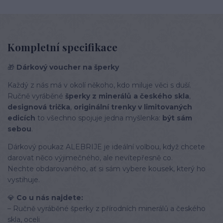
Kompletní specifikace
🎁
Dárkový voucher na šperky
Každý z nás má v okolí někoho, kdo miluje věci s duší.
Ručně vyráběné
šperky z minerálů a českého skla
,
designová trička
,
originální trenky v limitovaných
edicích
to všechno spojuje jedna myšlenka:
být sám
sebou
.
Dárkový poukaz ALEBRIJE je ideální volbou, když chcete
darovat něco výjimečného, ale nevítepřesně co.
Nechte obdarovaného, ať si sám vybere kousek, který ho
vystihuje.
💎
Co u nás najdete:
– Ručně vyráběné šperky z přírodních minerálů a českého
skla, oceli