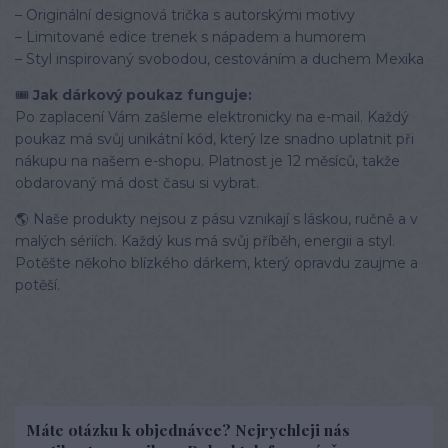
– Originální designová trička s autorskými motivy
– Limitované edice trenek s nápadem a humorem
– Styl inspirovaný svobodou, cestováním a duchem Mexika
🎟️
Jak dárkový poukaz funguje:
Po zaplacení Vám zašleme elektronicky na e-mail. Každý
poukaz má svůj unikátní kód, který lze snadno uplatnit při
nákupu na našem e-shopu. Platnost je 12 měsíců, takže
obdarovaný má dost času si vybrat.
🌎 Naše produkty nejsou z pásu vznikají s láskou, ručně a v
malých sériích. Každý kus má svůj příběh, energii a styl.
Potěšte někoho blízkého dárkem, který opravdu zaujme a
potěší.
Máte otázku k objednávce? Nejrychleji nás