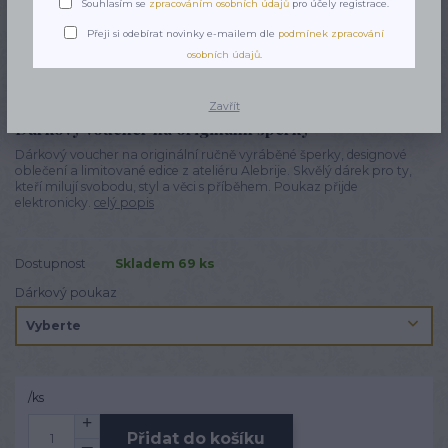
Souhlasím se
zpracováním osobních údajů
pro účely registrace.
Přeji si odebírat novinky e-mailem dle
podmínek zpracování
osobních údajů
.
Zavřít
Dárkový voucher na originální šperky
Dárkový voucher na originální ručně vyráběné šperky, designové
oblečení a limitované edice z ateliéru Alebrije. Skvělý dárek pro ty,
kteří milují svobodu, styl a věci s příběhem. Poukaz přijde
elektronicky.
celý popis
Dostupnost
Skladem 69 ks
Dárkový poukaz
/
ks
Přidat do košíku