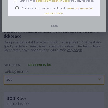
Souhlasím se
zpracováním osobních údajů
pro účely registrace.
Přeji si odebírat novinky e-mailem dle
podmínek zpracování
osobních údajů
.
Zavřít
Dárkový poukaz na ručně vyráběné šperky, trička a
dekorace
Darujte radost a styl! Dárkový poukaz na originální ručně vyráběné
šperky, oblečení, trenky i dekorace potěší každého. Perfektní dárek,
když chcete, aby si obdarovaný vybral sám.
celý popis
Dostupnost
Skladem 10 ks
Dárkový poukaz
300 Kč
/
ks
248 Kč
bez DPH