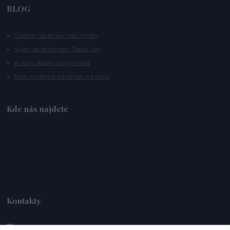
BLOG
Úžasné náramky naší výroby
Výlety po sklárnách České Lípy
Krásný design a originalita
Rádi vyrobíme náramek na míru
Kde nás najdete
Kontakty