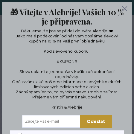
ORIGINÁLNÍ A JEDINEČNÉ ŠPERKY A DESINGOVÉ TRENKY V
🎁 Vítejte v Alebrije! Vašich 10 %
LIMITKÁCH
je připravena.
0
ks
CZK
0 Kč
Děkujeme, že jste se přidali do světa Alebrije. ❤️
Jako malé poděkování od nás Vám posíláme slevový
kupón na 10 % na Vaši první objednávku.
Menu
Kód slevového kupónu :
#KUPON#
Slevu uplatníte jednoduše v košíku při dokončení
Hledat
objednávky.
Občas vám také pošleme informace o nových kolekcích,
limitovaných edicích nebo akcích.
Úvod
Tipy na dárky
Dárkové poukazy
Dárkový poukaz
Žádný spam jen to, co by Vás opravdu mohlo zajímat.
Přejeme vám příjemné nakupování.
Dárkový poukaz
Kristin & Alebrije
Odeslat