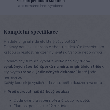
Většina produktů skladem
..a co nemáme, hned vyrobíme
Kompletní specifikace
Hledáte originální dárek, který vždy potěší?
Dárkový poukaz z našeho e-shopu je ideálním řešením pro
každou příležitost narozeniny, svátek, Vánoce nebo výročí.
Obdarovaný si může vybrat z široké nabídky
ručně
vyráběných šperků
,
šperků na míru
,
originálních triček
,
stylových
trenek
i
jedinečných dekorací
, které jinde
nenajdete.
Každý kousek je vyráběn s láskou, péčí a důrazem na detail.
✨
Proč darovat náš dárkový poukaz:
Obdarovaný si vybere přesně to, co ho potěší
Platnost poukazu až 12 měsíců