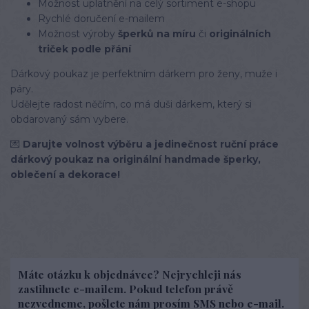
Možnost uplatnění na celý sortiment e-shopu
Rychlé doručení e-mailem
Možnost výroby
šperků na míru
či
originálních
triček podle přání
Dárkový poukaz je perfektním dárkem pro ženy, muže i
páry.
Udělejte radost něčím, co má duši dárkem, který si
obdarovaný sám vybere.
💌
Darujte volnost výběru a jedinečnost ruční práce
dárkový poukaz na originální handmade šperky,
oblečení a dekorace!
Máte otázku k objednávce? Nejrychleji nás
zastihnete e-mailem. Pokud telefon právě
nezvedneme, pošlete nám prosím SMS nebo e-mail.