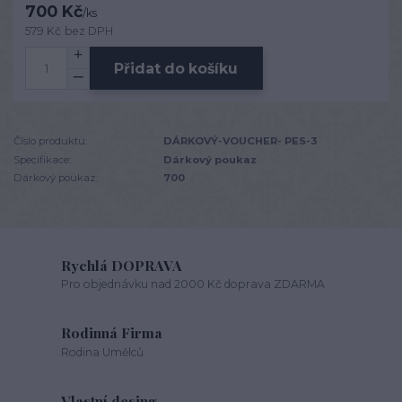
700 Kč
/
ks
579 Kč
bez DPH
Přidat do košíku
Číslo produktu:
DÁRKOVÝ-VOUCHER- PES-3
Specifikace:
Dárkový poukaz
Dárkový poukaz:
700
Rychlá DOPRAVA
Pro objednávku nad 2000 Kč doprava ZDARMA
Rodinná Firma
Rodina Umělců
Vlastní desing