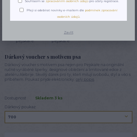
Souhlasím se
zpracováním osobních údajů
pro účely registrace.
Novinka
Přeji si odebírat novinky e-mailem dle
podmínek zpracování
osobních údajů
.
Zavřít
Dárkový voucher s motivem psa
Dárkový voucher s motivem psa nejen pro Pejskaře na originální
ručně vyráběné šperky, designové oblečení a limitované edice z
ateliéru Alebrije. Skvělý dárek pro ty, kteří milují svobodu, styl a věci s
příběhem. Poukaz přijde elektronicky.
celý popis
Dostupnost
Skladem 3 ks
Dárkový poukaz