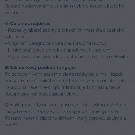
Nechte obdarovaného, ať si sám vybere kousek, který ho
vystihuje.
💎
Co u nás najdete:
– Ručně vyráběné šperky z přírodních minerálů a českého
skla, oceli
– Originální designová trička s autorskými motivy
– Limitované edice trenek s nápadem a humorem
– Styl inspirovaný svobodou, cestováním a duchem Mexika
🎟️
Jak dárkový poukaz funguje:
Po zaplacení Vám zašleme elektronicky na e-mail. Každý
poukaz má svůj unikátní kód, který lze snadno uplatnit při
nákupu na našem e-shopu. Platnost je 12 měsíců, takže
obdarovaný má dost času si vybrat.
🌎 Naše produkty nejsou z pásu vznikají s láskou, ručně a v
malých sériích. Každý kus má svůj příběh, energii a styl.
Potěšte někoho blízkého dárkem, který opravdu zaujme a
potěší.