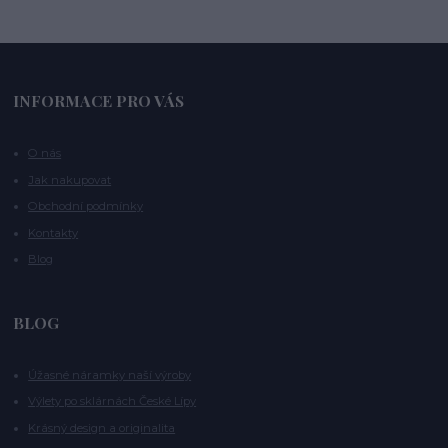
INFORMACE PRO VÁS
O nás
Jak nakupovat
Obchodní podmínky
Kontakty
Blog
BLOG
Úžasné náramky naší výroby
Výlety po sklárnách České Lípy
Krásný design a originalita