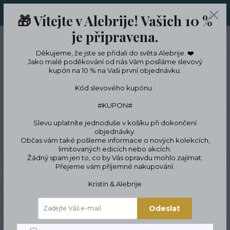
ORIGINÁLNÍ A JEDINEČNÉ ŠPERKY A DESINGOVÉ TRENKY V
🎁 Vítejte v Alebrije! Vašich 10 %
LIMITKÁCH
je připravena.
0
ks
CZK
0 Kč
Děkujeme, že jste se přidali do světa Alebrije. ❤️
Jako malé poděkování od nás Vám posíláme slevový
kupón na 10 % na Vaši první objednávku.
Menu
Kód slevového kupónu :
#KUPON#
Slevu uplatníte jednoduše v košíku při dokončení
Hledat
objednávky.
Občas vám také pošleme informace o nových kolekcích,
limitovaných edicích nebo akcích.
Úvod
Podle témat a zájmů
Zvířata & jejich milovníci
Pro pejskaře &
Žádný spam jen to, co by Vás opravdu mohlo zajímat.
milovníky psů
Dárkový poukaz pro pejskaře
Přejeme vám příjemné nakupování.
Dárkový poukaz pro
Kristin & Alebrije
pejskaře
Odeslat