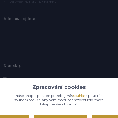
Rádi vyrobíme náramek na míru
Kde nás najdete
Kontakty
Zpracování cookies
Alebrije@alebrije.cz
Náš e-shop a partneři potřebují Váš
souhlas
s použitím
souborů cookies, aby Vám mohli zobrazovat informace
týkající se Vašich zájmů.