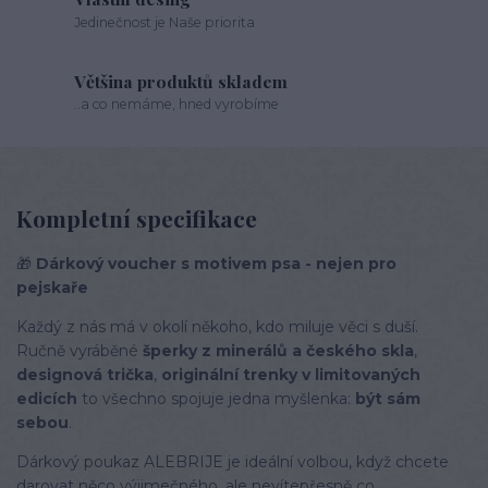
Jedinečnost je Naše priorita
Většina produktů skladem
..a co nemáme, hned vyrobíme
Kompletní specifikace
🎁
Dárkový voucher s motivem psa - nejen pro
pejskaře
Každý z nás má v okolí někoho, kdo miluje věci s duší.
Ručně vyráběné
šperky z minerálů a českého skla
,
designová trička
,
originální trenky v limitovaných
edicích
to všechno spojuje jedna myšlenka:
být sám
sebou
.
Dárkový poukaz ALEBRIJE je ideální volbou, když chcete
darovat něco výjimečného, ale nevítepřesně co.