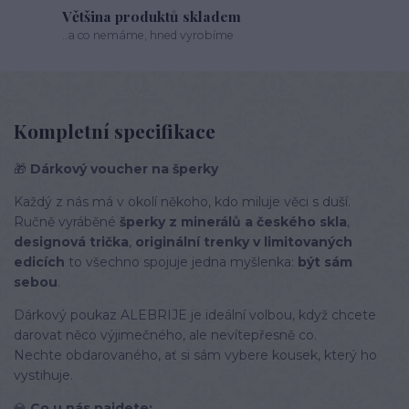
Většina produktů skladem
..a co nemáme, hned vyrobíme
Kompletní specifikace
🎁
Dárkový voucher na šperky
Každý z nás má v okolí někoho, kdo miluje věci s duší.
Ručně vyráběné
šperky z minerálů a českého skla
,
designová trička
,
originální trenky v limitovaných
edicích
to všechno spojuje jedna myšlenka:
být sám
sebou
.
Dárkový poukaz ALEBRIJE je ideální volbou, když chcete
darovat něco výjimečného, ale nevítepřesně co.
Nechte obdarovaného, ať si sám vybere kousek, který ho
vystihuje.
💎
Co u nás najdete: