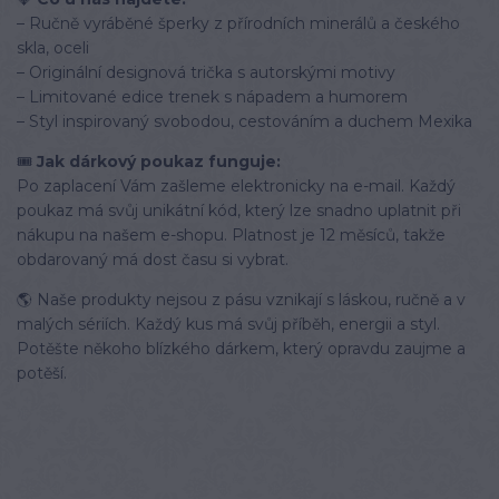
– Ručně vyráběné šperky z přírodních minerálů a českého
skla, oceli
– Originální designová trička s autorskými motivy
– Limitované edice trenek s nápadem a humorem
– Styl inspirovaný svobodou, cestováním a duchem Mexika
🎟️
Jak dárkový poukaz funguje:
Po zaplacení Vám zašleme elektronicky na e-mail. Každý
poukaz má svůj unikátní kód, který lze snadno uplatnit při
nákupu na našem e-shopu. Platnost je 12 měsíců, takže
obdarovaný má dost času si vybrat.
🌎 Naše produkty nejsou z pásu vznikají s láskou, ručně a v
malých sériích. Každý kus má svůj příběh, energii a styl.
Potěšte někoho blízkého dárkem, který opravdu zaujme a
potěší.