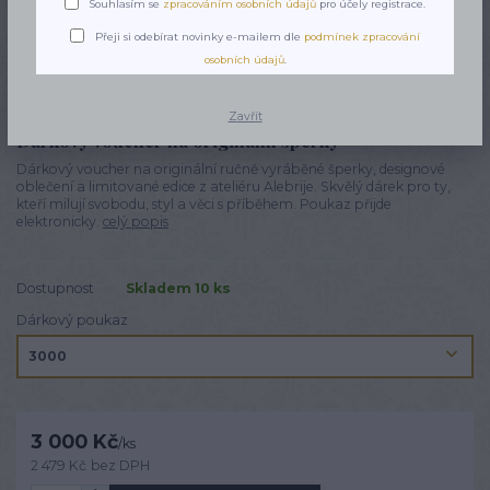
Souhlasím se
zpracováním osobních údajů
pro účely registrace.
Přeji si odebírat novinky e-mailem dle
podmínek zpracování
osobních údajů
.
Zavřít
Dárkový voucher na originální šperky
Dárkový voucher na originální ručně vyráběné šperky, designové
oblečení a limitované edice z ateliéru Alebrije. Skvělý dárek pro ty,
kteří milují svobodu, styl a věci s příběhem. Poukaz přijde
elektronicky.
celý popis
Dostupnost
Skladem 10 ks
Dárkový poukaz
3 000 Kč
/
ks
2 479 Kč
bez DPH