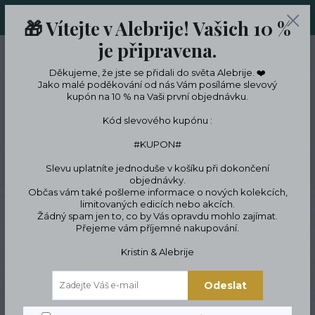
ORIGINÁLNÍ A JEDINEČNÉ ŠPERKY A DESINGOVÉ TRENKY V
🎁 Vítejte v Alebrije! Vašich 10 %
LIMITKÁCH
je připravena.
0
ks
CZK
0 Kč
Děkujeme, že jste se přidali do světa Alebrije. ❤️
Jako malé poděkování od nás Vám posíláme slevový
kupón na 10 % na Vaši první objednávku.
Menu
Kód slevového kupónu :
#KUPON#
Slevu uplatníte jednoduše v košíku při dokončení
Hledat
objednávky.
Občas vám také pošleme informace o nových kolekcích,
limitovaných edicích nebo akcích.
Úvod
Tipy na dárky
Dárkové poukazy
Dárkový poukaz na šperky
Žádný spam jen to, co by Vás opravdu mohlo zajímat.
Přejeme vám příjemné nakupování.
Dárkový poukaz na šperky
Kristin & Alebrije
Odeslat
Novinka