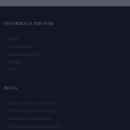
INFORMACE PRO VÁS
O nás
Jak nakupovat
Obchodní podmínky
Kontakty
Blog
BLOG
Úžasné náramky naší výroby
Výlety po sklárnách České Lípy
Krásný design a originalita
Rádi vyrobíme náramek na míru