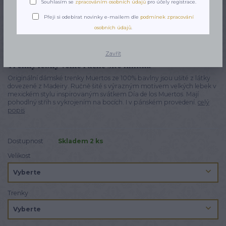
Souhlasím se
zpracováním osobních údajů
pro účely registrace.
Přeji si odebírat novinky e-mailem dle
podmínek zpracování
osobních údajů
.
Zavřít
Trenky lebky velké ručně šité limitka
Originální dámské trenky Muertos ze 100% bavlny jsou ušité z látky
dovezené z Madeiry. Ručně šité s výrazným motivem velkých lebek v
mexickém stylu inspirovaným svátkem Día de los Muertos. Mají
pohodlný střih s vykrojením na bocích. I v pánském provedení.
celý
popis
Dostupnost
Skladem 2 ks
Velikost
Trenky