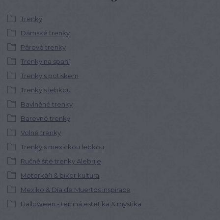
Trenky
Dámské trenky
Párové trenky
Trenky na spaní
Trenky s potiskem
Trenky s lebkou
Bavlněné trenky
Barevné trenky
Volné trenky
Trenky s mexickou lebkou
Ručně šité trenky Alebrije
Motorkáři & biker kultura
Mexiko & Día de Muertos inspirace
Halloween - temná estetika & mystika