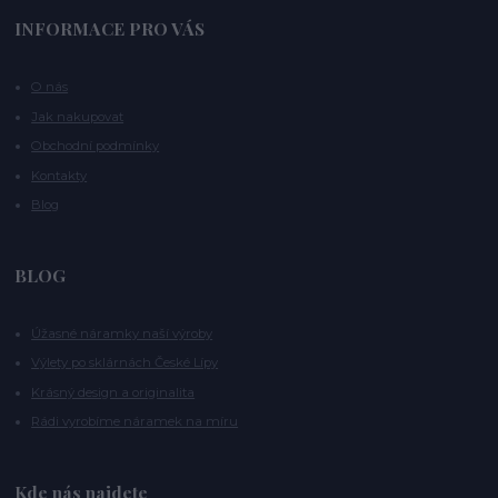
INFORMACE PRO VÁS
O nás
Jak nakupovat
Obchodní podmínky
Kontakty
Blog
BLOG
Úžasné náramky naší výroby
Výlety po sklárnách České Lípy
Krásný design a originalita
Rádi vyrobíme náramek na míru
Kde nás najdete