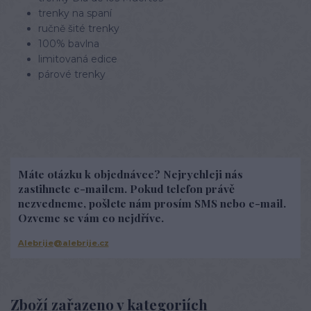
trenky na spaní
ručně šité trenky
100% bavlna
limitovaná edice
párové trenky
Máte otázku k objednávce? Nejrychleji nás
zastihnete e-mailem. Pokud telefon právě
nezvedneme, pošlete nám prosím SMS nebo e-mail.
Ozveme se vám co nejdříve.
Alebrije@alebrije.cz
Zboží zařazeno v kategoriích