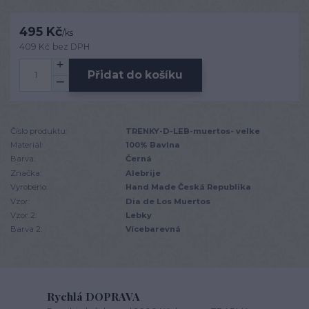
495 Kč
/
ks
409 Kč
bez DPH
Přidat do košíku
Číslo produktu:
TRENKY-D-LEB-muertos- velke
Materiál:
100% Bavlna
Barva:
Černá
Značka:
Alebrije
Vyrobeno:
Hand Made Česká Republika
Vzor:
Dia de Los Muertos
Vzor 2:
Lebky
Barva 2:
Vícebarevná
Rychlá DOPRAVA