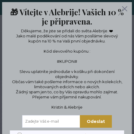
ORIGINÁLNÍ A JEDINEČNÉ ŠPERKY A DESINGOVÉ TRENKY V
🎁 Vítejte v Alebrije! Vašich 10 %
LIMITKÁCH
je připravena.
0
ks
CZK
0 Kč
Děkujeme, že jste se přidali do světa Alebrije. ❤️
Jako malé poděkování od nás Vám posíláme slevový
kupón na 10 % na Vaši první objednávku.
Menu
Kód slevového kupónu :
#KUPON#
Slevu uplatníte jednoduše v košíku při dokončení
Hledat
objednávky.
Občas vám také pošleme informace o nových kolekcích,
limitovaných edicích nebo akcích.
Úvod
Trenky
Dámské trenky
Dámské trenýrky Muertos
Žádný spam jen to, co by Vás opravdu mohlo zajímat.
Přejeme vám příjemné nakupování.
Dámské trenýrky Muertos
Kristin & Alebrije
Odeslat
Novinka