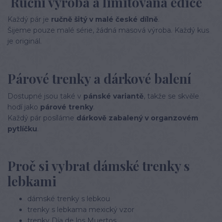
Ruční výroba a limitovaná edice
Každý pár je
ručně šitý v malé české dílně
.
Šijeme pouze malé série, žádná masová výroba. Každý kus
je originál.
Párové trenky a dárkové balení
Dostupné jsou také v
pánské variantě
, takže se skvěle
hodí jako
párové trenky
.
Každý pár posíláme
dárkově zabalený v organzovém
pytlíčku
.
Proč si vybrat dámské trenky s
lebkami
dámské trenky s lebkou
trenky s lebkama mexický vzor
trenky Día de los Muertos