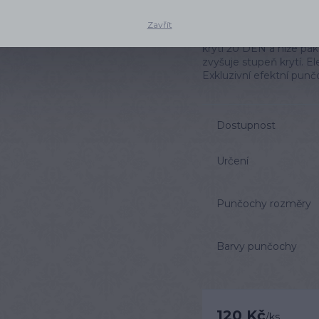
Punčocháče TESS D
Zavřít
Punčochové kalhoty TES
krytí 20 DEN a níže pa
zvyšuje stupeň krytí. 
Exkluzivní efektní punč
Dostupnost
Určení
Punčochy rozměry
Barvy punčochy
120 Kč
/
ks