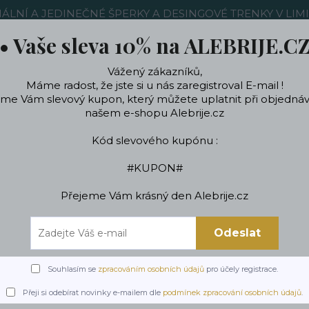
NÁLNÍ A JEDINEČNÉ ŠPERKY A DESINGOVÉ TRENKY V LIM
• Vaše sleva 10% na ALEBRIJE.C
žitečné Informace
Kontakty
Ochrana soukromí
Více
Vážený zákazníků,
Máme radost, že jste si u nás zaregistroval E-mail !
áme Vám slevový kupon, který můžete uplatnit při objedná
Hledat
našem e-shopu Alebrije.cz
Kód slevového kupónu :
ní a doplňky
Podle témat a zájmů
Stylový d
#KUPON#
Přejeme Vám krásný den Alebrije.cz
 na dárky
Dárky pro ženy
Dárky pro přítelkyni a manželku
Dámské se
Odeslat
Dámské sexy punčochy
Souhlasím se
zpracováním osobních údajů
pro účely registrace.
Přeji si odebírat novinky e-mailem dle
podmínek zpracování osobních údajů
.
Tess Layla