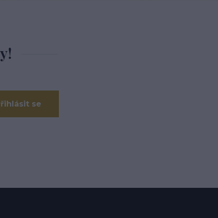
y!
řihlásit se