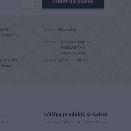
Přidat do košíku
LAS-
Určení:
Dámské
-20/40-3
Složení:
93%POLIAMID
5%ELASTAN
2%COTTON
4-170cm,
Barvy punčochy:
NERO
112cm
Většina produktů skladem
orita
..a co nemáme, hned vyrobíme