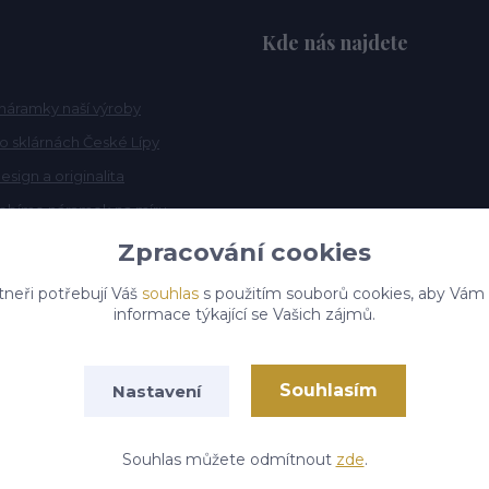
Kde nás najdete
náramky naší výroby
po sklárnách České Lípy
esign a originalita
robíme náramek na míru
Zpracování cookies
tneři potřebují Váš
souhlas
s použitím souborů cookies, aby Vám
informace týkající se Vašich zájmů.
Souhlasím
Nastavení
Vytvořeno na
Eshop-rychle.cz
Souhlas můžete odmítnout
zde
.