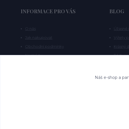
INFORMACE PRO VÁS
BLOG
O nás
Úžasné 
Jak nakupovat
Výlety 
Obchodní podmínky
Krásný d
Kontakty
Rádi vy
Blog
Náš e-shop a par