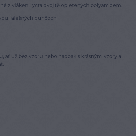
né z vláken Lycra dvojitě opletených polyamidem.
vou falešných punčoch.
u, ať už bez vzoru nebo naopak s krásnými vzory a
t.