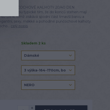
ÁMSKÉ PUNČOCHOVÉ KALHOTY 20/40 DEN
S Layla jsou typické tím, že do konců stehen mají
k 40 DEN, čímž získává spodní část tmavší barvu a
Elegantní, sexy, měkké a pohodlné punčochové kalhoty.
ocho...
celý popis
Skladem 2 ks