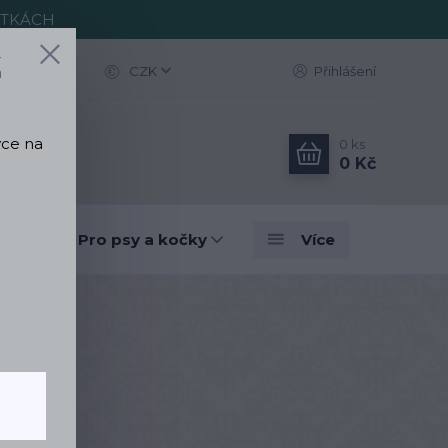
ITKÁCH
Z
CZK
Přihlášení
vce na
0
ks
0 Kč
omov
Pro psy a kočky
Více
xy punčochy