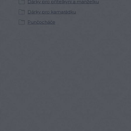
Dárky pro přítelkyni a manželku
Dárky pro kamarádku
Punčocháče