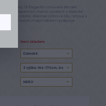
lhoty Sweety 19 Elegantní vzorované dámské
orem. Transparentní, matné, vyrobené z elastické
čemuž jsou odolné, dokonale přilnou k tělu, nerýsují a
ací díl typu T-band s malým klínkem poskytuje
celý popis
Není skladem