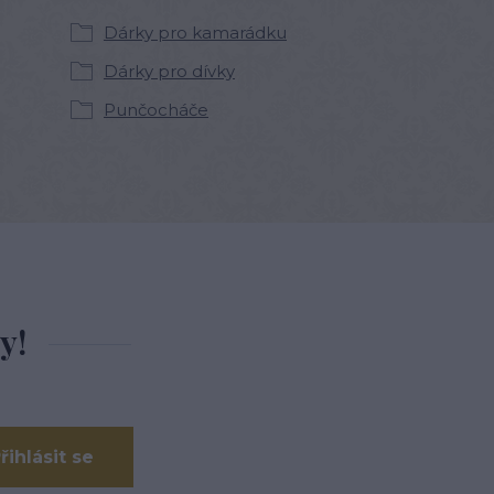
Dárky pro kamarádku
Dárky pro dívky
Punčocháče
y!
řihlásit se