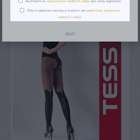
Souhlasím se
zpracováním osobních údajů
pro účely registrace.
Přeji si odebírat novinky e-mailem dle
podmínek zpracování
osobních údajů
.
Zavřít