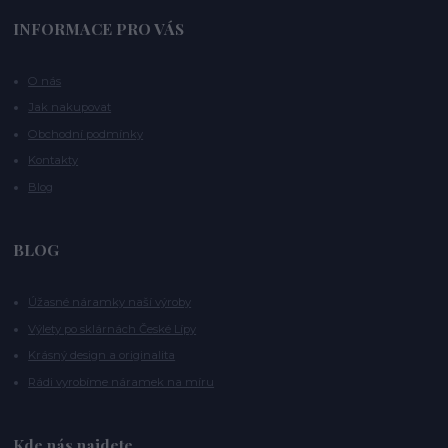
INFORMACE PRO VÁS
O nás
Jak nakupovat
Obchodní podmínky
Kontakty
Blog
BLOG
Úžasné náramky naší výroby
Výlety po sklárnách České Lípy
Krásný design a originalita
Rádi vyrobíme náramek na míru
Kde nás najdete