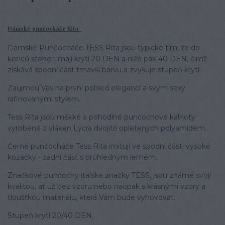
Dámské punčocháče Rita
Dámské Punčocháče TESS Rita
jsou typické tím, že do
konců stehen mají krytí 20 DEN a níže pak 40 DEN, čímž
získává spodní část tmavší barvu a zvyšuje stupeň krytí.
Zaujmou Vás na první pohled elegancí a svým sexy
rafinovanými stylem.
Tess Rita jsou měkké a pohodlné punčochové kalhoty
vyrobené z vláken Lycra dvojitě opletených polyamidem.
Černé punčocháče Tess Rita imitují ve spodní části vysoké
kozačky - zadní část s průhledným lemem.
Značkové punčochy italské značky TESS, jsou známé svojí
kvalitou, ať už bez vzoru nebo naopak s krásnými vzory a
tloušťkou materiálu, která Vám bude vyhovovat.
Stupeň krytí 20/40 DEN.