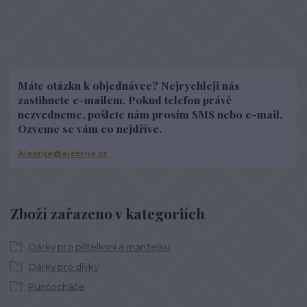
Máte otázku k objednávce? Nejrychleji nás
zastihnete e-mailem. Pokud telefon právě
nezvedneme, pošlete nám prosím SMS nebo e-mail.
Ozveme se vám co nejdříve.
Alebrije@alebrije.cz
Zboží zařazeno v kategoriích
Dárky pro přítelkyni a manželku
Dárky pro dívky
Punčocháče