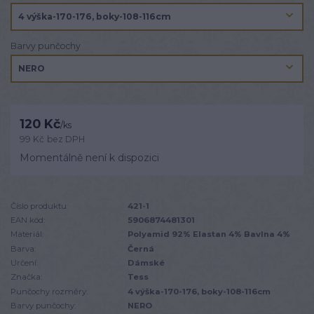
Barvy punčochy
120 Kč
/
ks
99 Kč
bez DPH
Momentálně není k dispozici
Číslo produktu:
421-1
EAN kód:
5906874481301
Materiál:
Polyamid 92% Elastan 4% Bavlna 4%
Barva:
Černá
Určení:
Dámské
Značka:
Tess
Punčochy rozměry:
4 výška-170-176, boky-108-116cm
Barvy punčochy:
NERO