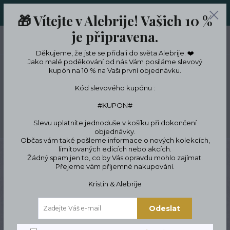
ORIGINÁLNÍ A JEDINEČNÉ ŠPERKY A DESINGOVÉ TRENKY V
🎁 Vítejte v Alebrije! Vašich 10 %
LIMITKÁCH
je připravena.
0
ks
CZK
0 Kč
Děkujeme, že jste se přidali do světa Alebrije. ❤️
Jako malé poděkování od nás Vám posíláme slevový
kupón na 10 % na Vaši první objednávku.
Menu
Kód slevového kupónu :
#KUPON#
Slevu uplatníte jednoduše v košíku při dokončení
Hledat
objednávky.
Občas vám také pošleme informace o nových kolekcích,
limitovaných edicích nebo akcích.
Úvod
Tipy na dárky
Dárky pro ženy
Dárky pro přítelkyni a manželku
Žádný spam jen to, co by Vás opravdu mohlo zajímat.
Dámské punčocháče Rita
Přejeme vám příjemné nakupování.
Dámské punčocháče Rita
Kristin & Alebrije
Odeslat