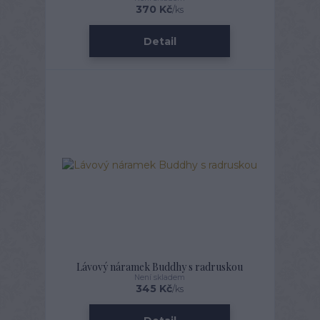
370 Kč
/
ks
Detail
Lávový náramek Buddhy s radruskou
Není skladem
345 Kč
/
ks