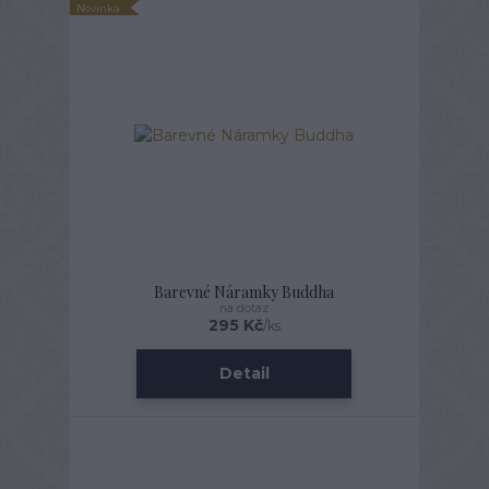
Novinka
Barevné Náramky Buddha
na dotaz
295 Kč
/
ks
Detail