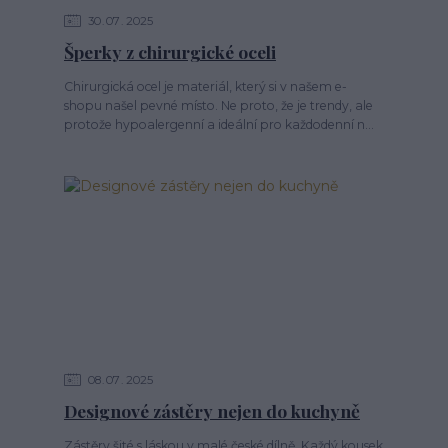
30
07
2025
Šperky z chirurgické oceli
Chirurgická ocel je materiál, který si v našem e-
shopu našel pevné místo. Ne proto, že je trendy, ale
protože hypoalergenní a ideální pro každodenní n...
08
07
2025
Designové zástěry nejen do kuchyně
Zástěry šité s láskou v malé české dílně. Každý kousek