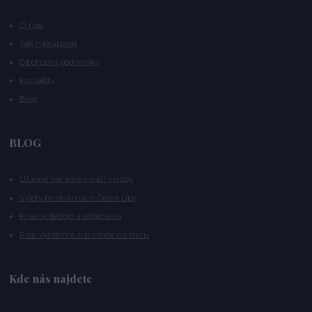
O nás
Jak nakupovat
Obchodní podmínky
Kontakty
Blog
BLOG
Úžasné náramky naší výroby
Výlety po sklárnách České Lípy
Krásný design a originalita
Rádi vyrobíme náramek na míru
Kde nás najdete