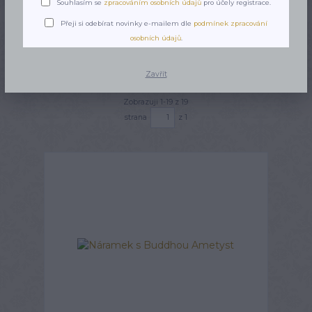
Souhlasím se
zpracováním osobních údajů
pro účely registrace.
Upřesnit parametry
Přeji si odebírat novinky e-mailem dle
podmínek zpracování
osobních údajů
.
Nejnovější
Nejlevnější
Nejdražší
Zavřít
Zobrazuji 1-19 z 19
strana
z 1