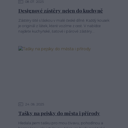
08
07
2025
Designové zástěry nejen do kuchyně
Zástěry šité s láskou v malé české dílně. Každý kousek
je originál z látek, které vozíme z cest. V nabídce
najdete kuchyňské, šatové i párové zástěry...
24
06
2025
Tašky na pejsky do města i přírody
Hledala jsem tašku pro mou čivavu, pohodlnou a