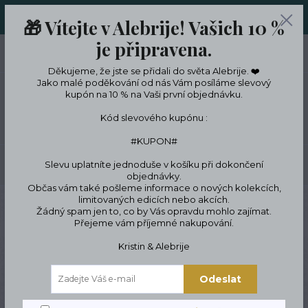
ORIGINÁLNÍ A JEDINEČNÉ ŠPERKY A DESINGOVÉ TRENKY V
🎁 Vítejte v Alebrije! Vašich 10 %
LIMITKÁCH
je připravena.
0
ks
CZK
0 Kč
Děkujeme, že jste se přidali do světa Alebrije. ❤️
Jako malé poděkování od nás Vám posíláme slevový
kupón na 10 % na Vaši první objednávku.
Menu
Kód slevového kupónu :
#KUPON#
Slevu uplatníte jednoduše v košíku při dokončení
Hledat
objednávky.
Občas vám také pošleme informace o nových kolekcích,
limitovaných edicích nebo akcích.
Úvod
Designové oblečení a doplňky
Designové oblečení
Originální
Žádný spam jen to, co by Vás opravdu mohlo zajímat.
punčochy
Samodržící punčochy
Přejeme vám příjemné nakupování.
Kristin & Alebrije
Odeslat
Samodržící