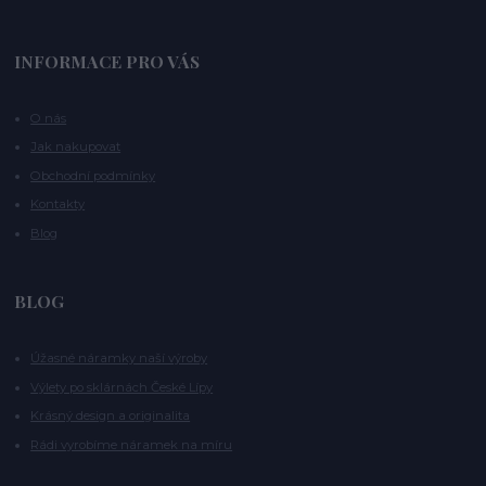
INFORMACE PRO VÁS
O nás
Jak nakupovat
Obchodní podmínky
Kontakty
Blog
BLOG
Úžasné náramky naší výroby
Výlety po sklárnách České Lípy
Krásný design a originalita
Rádi vyrobíme náramek na míru