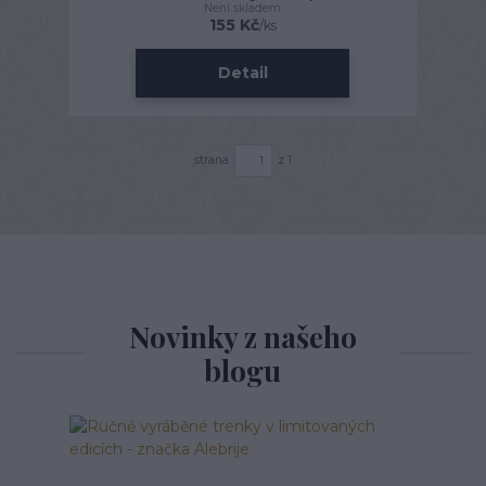
Není skladem
155 Kč
/
ks
Detail
strana
z 1
Novinky z našeho
blogu