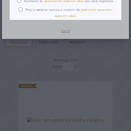
Souhlasím se
zpracováním osobních údajů
pro účely registrace.
punčochy
Přeji si odebírat novinky e-mailem dle
podmínek zpracování
osobních údajů
.
Upřesnit parametry
Zavřít
Nejnovější
Nejlevnější
Nejdražší
Zobrazuji 1-3 z 3
strana
z 1
Novinka