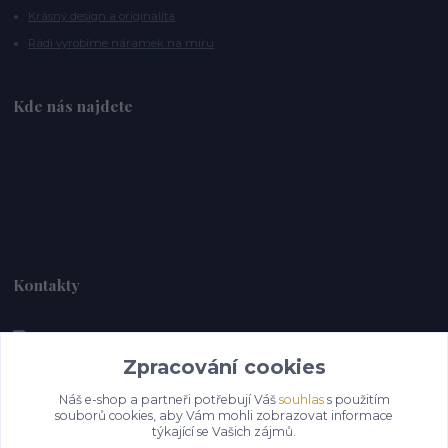
Krásný design a originalita
Rádi vyrobíme náramek na míru
Kde nás najdete
Kontakty
Zpracování cookies
Alebrije@alebrije.cz
Náš e-shop a partneři potřebují Váš
souhlas
s použitím
souborů cookies, aby Vám mohli zobrazovat informace
týkající se Vašich zájmů.