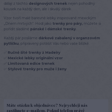
dělají z těchto
designových trenek
nejen pohodlný
kousek na každý den, ale i skvělý dárek.
Vzor tvoří malé barevné lebky inspirované mexickým
„Dnem mrtvých“. Hodí jako
trenky pro páry,
můžete si
pořídit sladěné
pánské i dámské trenky
.
Každý pár posíláme
dárkově zabalený v organzovém
pytlíčku
, připravený potěšit Vás nebo vaše blízké.
✅
Ručně šité trenky z Madeiry
✅
Mexické lebky originální vzor
✅
Limitovaná edice trenek
✅
Stylové trenky pro muže i ženy
Máte otázku k objednávce? Nejrychleji nás
zastihnete e-mailem. Pokud telefon právě