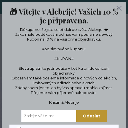
ORIGINÁLNÍ A JEDINEČNÉ ŠPERKY A DESINGOVÉ TRENKY V
🎁 Vítejte v Alebrije! Vašich 10 %
LIMITKÁCH
je připravena.
0
ks
CZK
0 Kč
Děkujeme, že jste se přidali do světa Alebrije. ❤️
Jako malé poděkování od nás Vám posíláme slevový
kupón na 10 % na Vaši první objednávku.
Menu
Kód slevového kupónu :
#KUPON#
Slevu uplatníte jednoduše v košíku při dokončení
Hledat
objednávky.
Občas vám také pošleme informace o nových kolekcích,
limitovaných edicích nebo akcích.
Úvod
Trenky
Pánské trenky
Trenýrky s lebkou
Žádný spam jen to, co by Vás opravdu mohlo zajímat.
Přejeme vám příjemné nakupování.
Trenýrky s lebkou
Kristin & Alebrije
Odeslat
Novinka