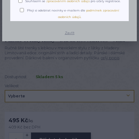
Souhlasím se
zpracováním osobních údajů
pro účely registrace.
Přeji si odebírat novinky e-mailem dle
podmínek zpracování
osobních údajů
.
Zavřít
Pánské Trenky lebky - Dia de Los Muertos - Velké
Ručně šité trenky s lebkou v mexickém stylu z látky z Madeiry.
Limitovaná edice, originální střih a ladící detaily. Pánské i dámské
provedení. Dárkové balení v organzovém pytlíčku.
celý popis
Dostupnost
Skladem 5 ks
Velikost
495 Kč
/
ks
409 Kč
bez DPH