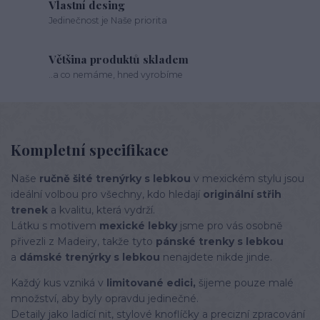
Vlastní desing
Jedinečnost je Naše priorita
Většina produktů skladem
..a co nemáme, hned vyrobíme
Kompletní specifikace
Naše
ručně šité trenýrky s lebkou
v mexickém stylu jsou
ideální volbou pro všechny, kdo hledají
originální střih
trenek
a kvalitu, která vydrží.
Látku s motivem
mexické lebky
jsme pro vás osobně
přivezli z Madeiry, takže tyto
pánské trenky s lebkou
a
dámské trenýrky s lebkou
nenajdete nikde jinde.
Každý kus vzniká v
limitované edici,
šijeme pouze malé
množství, aby byly opravdu jedinečné.
Detaily jako ladící nit, stylové knoflíčky a precizní zpracování