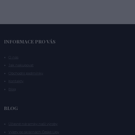
INFORMACE PRO VÁS
O nás
Jak nakupovat
Obchodní podmínky
Kontakty
Blog
BLOG
Úžasné náramky naší výroby
Výlety po sklárnách České Lípy