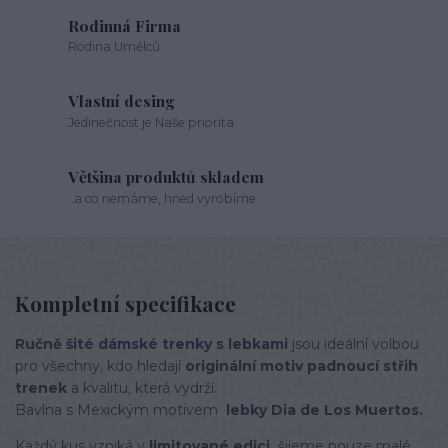
Rodinná Firma
Rodina Umělců
Vlastní desing
Jedinečnost je Naše priorita
Většina produktů skladem
..a co nemáme, hned vyrobíme
Kompletní specifikace
Ručně šité dámské trenky s lebkami
jsou ideální volbou
pro všechny, kdo hledají
originální motiv padnoucí střih
trenek
a kvalitu, která vydrží.
Bavlna s Mexickým motivem
lebky Dia de Los Muertos.
Každý kus vzniká v
limitované edici,
šijeme pouze malé