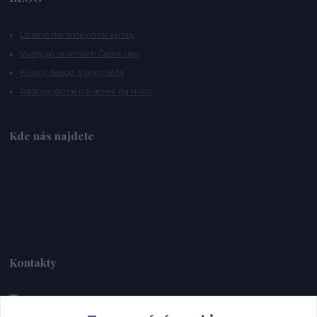
Úžasné náramky naší výroby
Výlety po sklárnách České Lípy
Krásný design a originalita
Rádi vyrobíme náramek na míru
Kde nás najdete
Kontakty