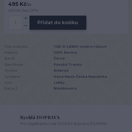
495 Kč
/
ks
409 Kč
bez DPH
Přidat do košíku
Číslo produktu:
TRE-D-LEBKY-modro-růžové
Materiál:
100% Bavlna
Barva:
Černá
Specifikace:
Pánské Trenky
Značka:
Alebrije
Vyrobeno:
Hand Made Česká Republika
Vzor:
Lebky
Barva 2:
Blěděmodrá
Rychlá DOPRAVA
Pro objednávku nad 2000 Kč doprava ZDARMA