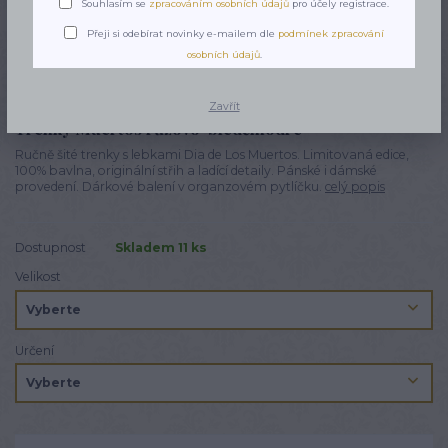
Souhlasím se
zpracováním osobních údajů
pro účely registrace.
Přeji si odebírat novinky e-mailem dle
podmínek zpracování
osobních údajů
.
Zavřít
Trenky Muertos růžovo-bleděmodré
Ručně šité trenky s lebkami Dia de Los Muertos. Limitovaná edice,
100% bavlna, originální střih a ladící detaily. Pánské i dámské
provedení. Dárkové balení v organzovém pytlíčku.
celý popis
Dostupnost
Skladem 11 ks
Velikost
Určení