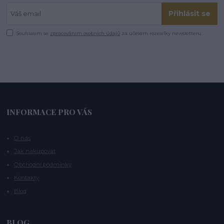
Přihlásit se
Souhlasím se
zpracováním osobních údajů
za účelem rozesílky newsletteru.
INFORMACE PRO VÁS
O nás
Jak nakupovat
Obchodní podmínky
Kontakty
Blog
BLOG