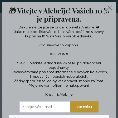
ORIGINÁLNÍ A JEDINEČNÉ ŠPERKY A DESINGOVÉ TRENKY V
🎁 Vítejte v Alebrije! Vašich 10 %
LIMITKÁCH
je připravena.
0
ks
CZK
0 Kč
Děkujeme, že jste se přidali do světa Alebrije. ❤️
Jako malé poděkování od nás Vám posíláme slevový
kupón na 10 % na Vaši první objednávku.
Menu
Kód slevového kupónu :
#KUPON#
Slevu uplatníte jednoduše v košíku při dokončení
Hledat
objednávky.
Občas vám také pošleme informace o nových kolekcích,
limitovaných edicích nebo akcích.
Úvod
Trenky
Dámské trenky
Dámské trenky s lebkami
Žádný spam jen to, co by Vás opravdu mohlo zajímat.
Přejeme vám příjemné nakupování.
Dámské trenky s lebkami
Kristin & Alebrije
Odeslat
Novinka